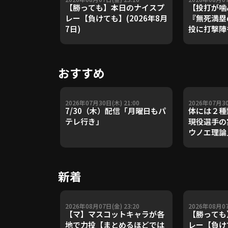
【勝っても】本日のナイスプ
【投打が噛
レー【負けても】(2026年8月
『無死満塁
7日)
投に打撃陣も
で4カ月ぶ
利!!』
おすすめ
2026年07月30日(木) 21:00
2026年07月30
7/30（木）配信「月曜日もパ
体には２種
テレ行き」
現役選手の
ウノエ理論
や五輪金メ
トレーナー
Update 
新着
【進行：上
2026年08月07日(金) 23:20
2026年08月07
【マ】マスコットキャラが各
【勝っても
地で力投【まとめるほどでは
レー【負けて