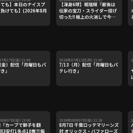
ても】本日のナイスプ
【渾身6球】堀瑞輝『最後は
負けても】(2026年8月
伝家の宝刀・スライダー投げ
切った!! 極上の火消しで今季3
勝目!!』
07月17日(金) 21:00
2026年07月13日(月) 21:00
7（金）配信「月曜日もパ
7/13（月）配信「月曜日もパ
行き」
テレ行き」
08月07日(金) 23:00
2026年08月07日(金) 21:26
『カーブで獅子を翻
8月7日 千葉ロッテマリーンズ
回3安打1失点10奪三振
対 オリックス・バファローズ