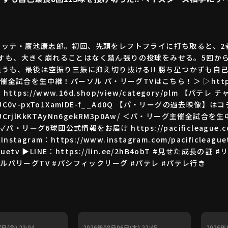
ロッテ・廣池康志郎。初回、先頭をレフトフライに打ち取ると、2
すも、大きく崩れることはなく踏ん張りの投球をみせる。5回から
負うも、最後は空振り三振に抑え切り抜ける!! 勝ち星つかずも自己
合を生中継！パーソル パ・リーグTVはこちら！＞ ▷https://pac
tps://www.16d.shop/view/category/plm 【パ
nel/UC0v-pxTo1XamIDE-f__Ad0Q 【パ・リーグの過去映像】は
nnel/UCrjlKkKTAyNn6gekRM3p0Aw/ ＜パ・リーグ主催
/ptv ✓パ・リーグ6球団公式情報をお届け https://pacificleagu
 ▶Instagram：https://www.instagram.com/pacificleagu
cleaguetv ▶LINE：https://lin.ee/2hB4obT #見せた成
ルパリーグTV #パシフィックリーグ #パテレ #パテレ行き
日(金) 23:04
2026年08月06日(木) 22:45
2026年