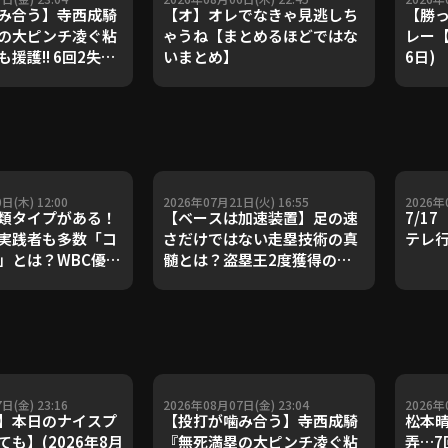
み合う】寺西成騎
【オ】オレでなきゃ見逃しち
【勝っ
の大ピンチ凌ぐ粘
ゃうね【まとめるほどではな
レー【
援護!! 6回2失点
いまとめ】
6日)
りとなる先発勝
日(木) 12:00
2026年07月21日(火) 16:55
2026年
類タイプがある！
【ベースは加速装置】足の速
7/1
実践者も多数「コ
さだけではない走塁技術の真
テレ
」とは？WBC優勝
髄とは？盗塁王2度獲得の金
ダルを支えた凄腕
子侑司が語る！守備の隙をつ
が登場【P's
く技術【進行：上重聡アナ】
#18】【鴻江理論】
【P's Update #17】
重聡アナ】
日(金) 23:16
2026年08月07日(金) 23:04
2026年
】本日のナイスプ
【投打が噛み合う】寺西成騎
松本晴
も】(2026年8月
『無死満塁の大ピンチ凌ぐ粘
弄…7