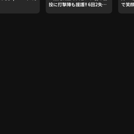
投に打撃陣も援護!! 6回2失点
で笑
で4カ月ぶりとなる先発勝
FEAT
利!!』