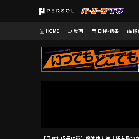
HOME
動画
日程・結果
順
【見せた成長の証】廣池康志郎『勝ち星つかず