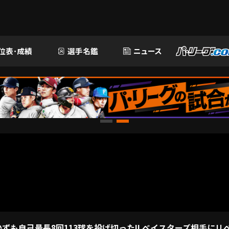
位表･成績
選手名鑑
ニュース
も自己最長8回113球を投げ切った!! ベイスターズ相手にリベ