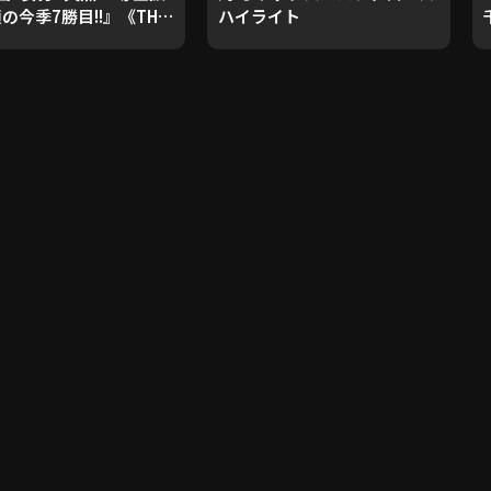
顔の今季7勝目!!』《THE
ハイライト
URE PLAYER》