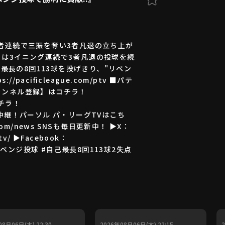
者連続で三振を奪い3者凡退の立ち上が
は3イニング連続で3者凡退の投球を続
最長の8回113球を投げきり、"リベン
ificleague.com/ptv ■パテ
テレ チャンネル登録】はコチラ！
コチラ！
全試合を生中継！パーソル パ・リーグTVはこち
e.com/news SNSも毎日更新中！ ▶X：
etv/ ▶Facebook：
長の証 #リベンジ投球 #自己最長8回113球2失点
08月06日(木) 22:30
2026年08月06日(木) 22:15