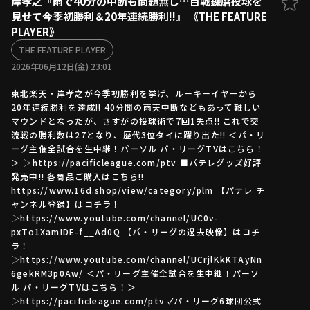
岸孝之『雨で40分の中断も問題無し…百戦錬磨投球を
見せて今季初勝利＆20年連続勝利!!』 《THE FEATURE
ファーム東地区
選手名鑑トップ
PLAYER》
ニュース
北海道日本ハムファイターズ
ファーム中地区
THE FEATURE PLAYER
東北楽天ゴールデンイーグルス
2026年06月12日(金) 23:01
ファーム西地区
埼玉西武ライオンズ
東北楽天・岸孝之が今季初勝利を挙げ、ルーキーイヤーから
千葉ロッテマリーンズ
設定
交流戦
20年連続勝利を達成!! 40分間の雨天中断などもあって難しい
オリックス・バファローズ
マウンドとなったが、さすがの投球術で7回1失点!! これで交
福岡ソフトバンクホークス
流戦の勝利数は27となり、歴代3位タイに躍り出た!! ＜パ・リ
ーグ主催全試合を生中継！パーソル パ・リーグTVはこちら！
＞ ▷https://pacificleague.com/ptv ■パテレグッズ好評
発売中!! 各商品ご購入はこちら!!
https://www.16d.shop/view/category/plm 【パテレ チ
ャンネル登録】はコチラ！
▷https://www.youtube.com/channel/UC0v-
pxTo1XamIDE-f__Ad0Q 【パ・リーグの過去映像】はコチ
ラ！
▷https://www.youtube.com/channel/UCrjlKkKTAyNn
6gekRM3p0Aw/ ＜パ・リーグ主催全試合を生中継！パーソ
ル パ・リーグTVはこちら！＞
▷https://pacificleague.com/ptv ✓パ・リーグ6球団公式