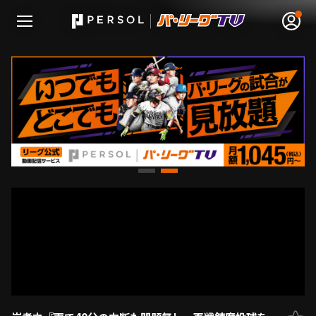
無料アカウント登録
ログイン
HOME
動画
日程･結果
順位表･成績
1軍公式戦
選手名鑑