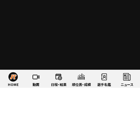
HOME
動画
日程・結果
順位表・成績
選手名鑑
ニュース
特集