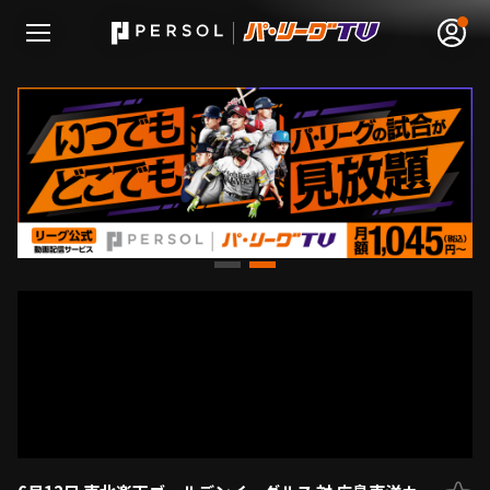
無料アカウント登録
ログイン
HOME
動画
日程･結果
順位表･成績
1軍公式戦
選手名鑑