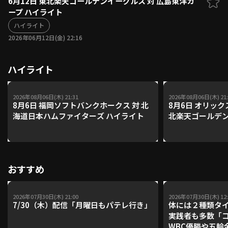
6月12日 東北楽天ゴールデンイーグルス 対 広島東洋カ
ープ ハイライト
ファーム東地区
選手名鑑トップ
ニュース
ハイライト
北海道日本ハムファイターズ
ファーム中地区
2026年06月12日(金) 22:16
東北楽天ゴールデンイーグルス
ファーム西地区
埼玉西武ライオンズ
ハイライト
千葉ロッテマリーンズ
設定
交流戦
オリックス・バファローズ
福岡ソフトバンクホークス
2026年08月06日(木) 21:31
2026年08月06日(木) 21:
8月6日 福岡ソフトバンクホークス 対 北
8月6日 オリック
海道日本ハムファイターズ ハイライト
北楽天ゴールデン
おすすめ
2026年07月30日(木) 21:00
2026年07月30日(木) 12:
7/30（木）配信「月曜日もパテレ行き」
体には２種類タ
実践者も多数「
WBC優勝や五輪