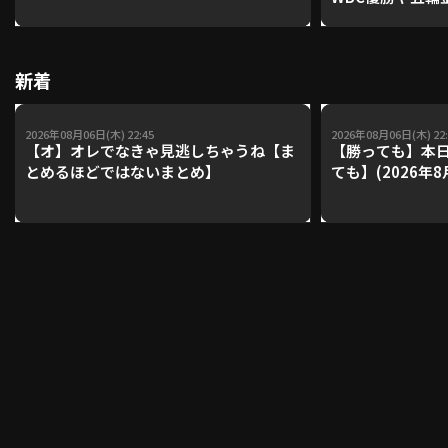
レーナーが登場【P'
【鴻江理論】【
利用規約
プライバシーポリシー
新着
運営会社
（別ウィンドウで開く）
よくある質問
2026年08月06日(木) 22:45
2026年08月06日(木) 22:
【オ】オレでなきゃ見逃しちゃうね【ま
【勝っても】本日
特定商取引法の表示
アルバイト募集
（別ウィンドウで開く
とめるほどではないまとめ】
ても】(2026年8
動画を検索（選手・チーム・プレー内容…）