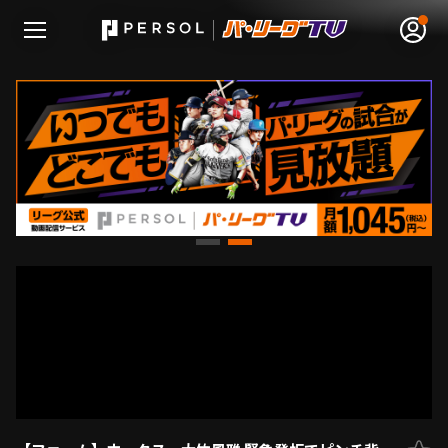
無料アカウント登録
ログイン
HOME
動画
日程･結果
順位表･成績
1軍公式戦
選手名鑑