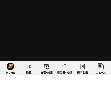
HOME
動画
日程・結果
順位表・成績
選手名鑑
ニュース
特集