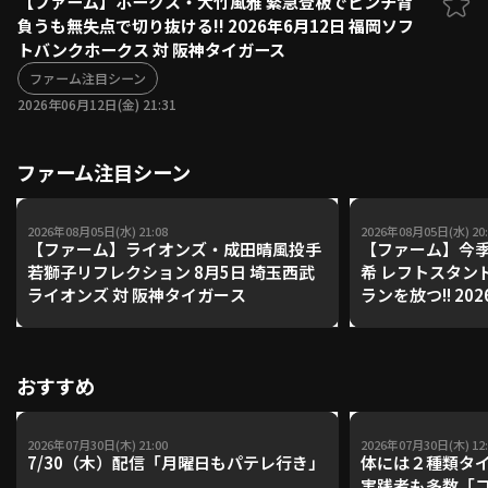
【ファーム】ホークス・大竹風雅 緊急登板でピンチ背
負うも無失点で切り抜ける!! 2026年6月12日 福岡ソフ
ファーム東地区
選手名鑑トップ
トバンクホークス 対 阪神タイガース
ニュース
北海道日本ハムファイターズ
ファーム中地区
ファーム注目シーン
東北楽天ゴールデンイーグルス
2026年06月12日(金) 21:31
ファーム西地区
埼玉西武ライオンズ
千葉ロッテマリーンズ
設定
交流戦
ファーム注目シーン
オリックス・バファローズ
福岡ソフトバンクホークス
2026年08月05日(水) 21:08
2026年08月05日(水) 20:
【ファーム】ライオンズ・成田晴風投手
【ファーム】今季
若獅子リフレクション 8月5日 埼玉西武
希 レフトスタン
ライオンズ 対 阪神タイガース
ランを放つ!! 20
ールデンイーグル
クホークス
おすすめ
2026年07月30日(木) 21:00
2026年07月30日(木) 12:
7/30（木）配信「月曜日もパテレ行き」
体には２種類タ
実践者も多数「