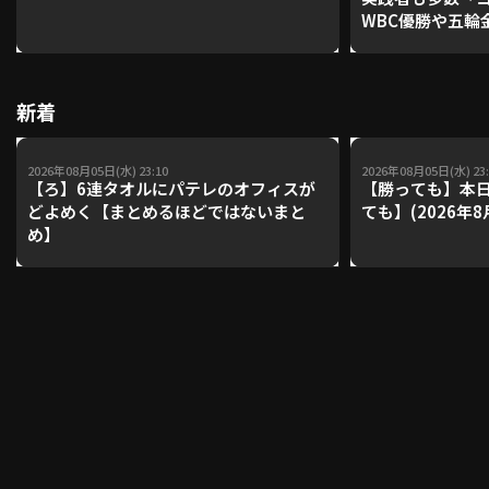
WBC優勝や五輪
レーナーが登場【P'
【鴻江理論】【
利用規約
プライバシーポリシー
新着
運営会社
（別ウィンドウで開く）
よくある質問
2026年08月05日(水) 23:10
2026年08月05日(水) 23:
特定商取引法の表示
アルバイト募集
（別ウィンドウで開く
【ろ】6連タオルにパテレのオフィスが
【勝っても】本日
どよめく【まとめるほどではないまと
ても】(2026年8
め】
動画を検索（選手・チーム・プレー内容…）