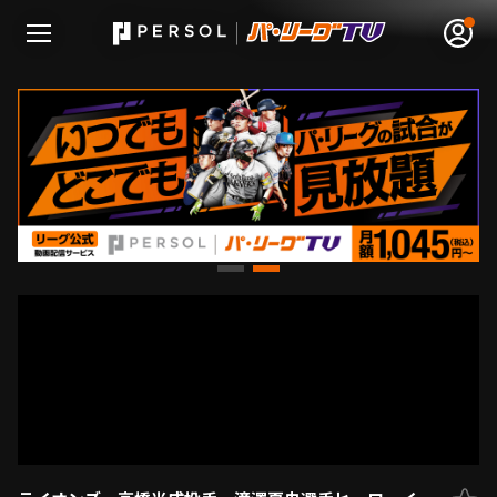
無料アカウント登録
ログイン
HOME
動画
日程･結果
順位表･成績
1軍公式戦
選手名鑑