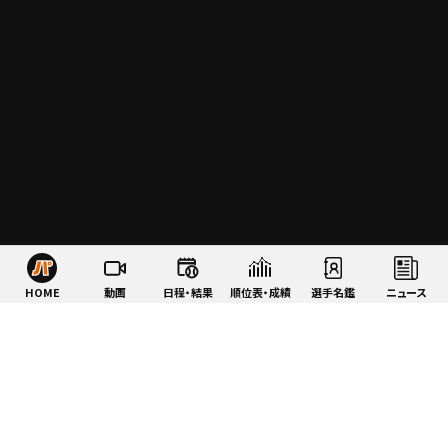
HOME
動画
日程・結果
順位表・成績
選手名鑑
ニュース
特集