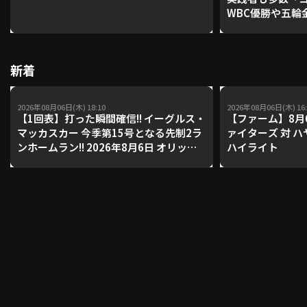
WBC優勝や五輪
レーナーが登場【P'
【鴻江理論】【
利用規約
プライバシーポリシー
新着
運営会社
（別ウィンドウで開く）
よくある質問
2026年08月06日(木) 18:10
2026年08月06日(木) 16:
特定商取引法の表示
アルバイト募集
（別ウィンドウで開く
【1回表】打った瞬間確信!! イーグルス・
【ファーム】8月
マッカスカー 今季第15号となる先制2ラ
ァイターズ 対 
ンホームラン!! 2026年8月6日 オリック
ハイライト
ス・バファローズ 対 東北楽天ゴールデ
動画を検索（選手・チーム・プレー内容…）
ンイーグルス