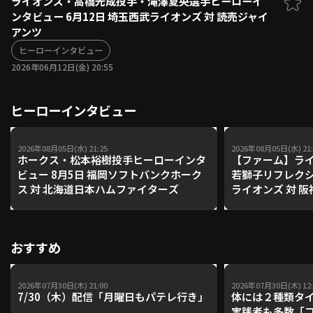
ライオンズ・高橋光成投手・滝澤夏央選手ヒーローイ
ンタビュー 6月12日 埼玉西武ライオンズ 対 読売ジャイ
ファーム東地区
選手名鑑トップ
アンツ
ニュース
北海道日本ハムファイターズ
ファーム中地区
ヒーローインタビュー
東北楽天ゴールデンイーグルス
2026年06月12日(金) 20:55
ファーム西地区
埼玉西武ライオンズ
千葉ロッテマリーンズ
設定
交流戦
ヒーローインタビュー
オリックス・バファローズ
福岡ソフトバンクホークス
2026年08月05日(水) 21:25
2026年08月05日(水) 21:
ホークス・松本裕樹投手ヒーローインタ
【ファーム】ラ
ビュー 8月5日 福岡ソフトバンクホーク
若獅子リフレクシ
ス 対 北海道日本ハムファイターズ
ライオンズ 対 
おすすめ
2026年07月30日(木) 21:00
2026年07月30日(木) 12:
7/30（木）配信「月曜日もパテレ行き」
体には２種類タ
実践者も多数「