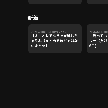
や五輪金メ
トレーナー
Update 
新着
【進行：上
2026年08月06日(木) 22:45
2026年08月06
【オ】オレでなきゃ見逃しち
【勝っても
ゃうね【まとめるほどではな
レー【負けて
いまとめ】
6日)