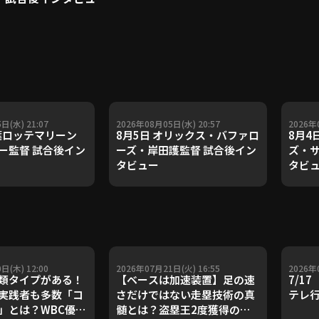
日(水) 21:07
2026年08月05日(水) 20:57
2026年
千葉ロッテマリーン
8月5日 オリックス・バファロ
8月4
ー監督 試合後イン
ーズ・岸田護監督 試合後イン
ズ・サ
タビュー
タビ
日(木) 12:00
2026年07月21日(火) 16:55
2026年
類タイプがある！
【ベースは加速装置】足の速
7/1
実践者も多数「コ
さだけではない走塁技術の真
テレ
」とは？WBC優勝
髄とは？盗塁王2度獲得の金