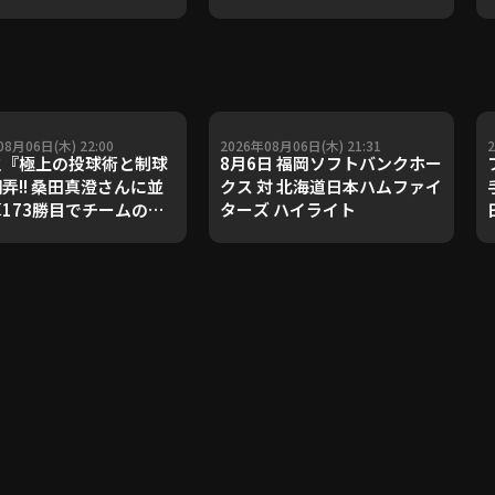
08月06日(木) 22:00
2026年08月06日(木) 21:31
之『極上の投球術と制球
8月6日 福岡ソフトバンクホー
翻弄!! 桑田真澄さんに並
クス 対 北海道日本ハムファイ
算173勝目でチームの連
ターズ ハイライト
!!』《THE FEATURE
ER》