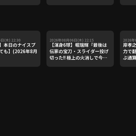
ダルを支えた凄腕
子侑司が語る！守備の隙をつ
が登場【P's
く技術【進行：上重聡アナ】
#18】【鴻江理論】
【P's Update #17】
重聡アナ】
日(木) 22:30
2026年08月06日(木) 22:15
2026年
】本日のナイスプ
【渾身6球】堀瑞輝『最後は
岸孝
も】(2026年8月
伝家の宝刀・スライダー投げ
力で
切った!! 極上の火消しで今季3
ぶ通
勝目!!』
敗止めた
PLAY