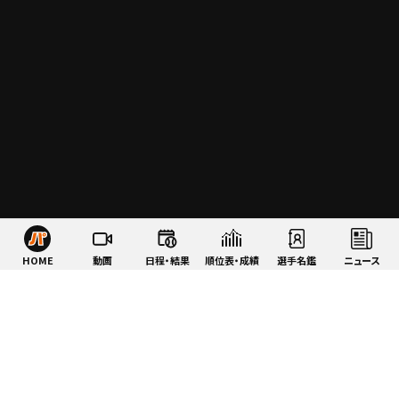
HOME
動画
日程・結果
順位表・成績
選手名鑑
ニュース
特集