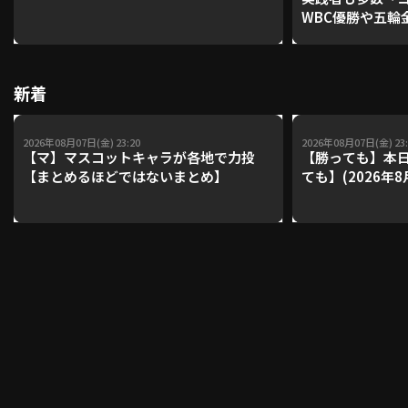
WBC優勝や五輪
レーナーが登場【P'
【鴻江理論】【
利用規約
プライバシーポリシー
新着
運営会社
（別ウィンドウで開く）
よくある質問
2026年08月07日(金) 23:20
2026年08月07日(金) 23:
特定商取引法の表示
アルバイト募集
（別ウィンドウで開く
【マ】マスコットキャラが各地で力投
【勝っても】本日
【まとめるほどではないまとめ】
ても】(2026年8
動画を検索（選手・チーム・プレー内容…）