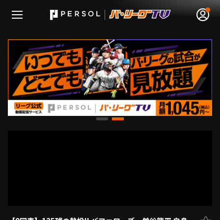
無料アカウント登録
ログイン
HOME
動画
日程･結果
順位表･成績
1軍公式戦
選手名鑑