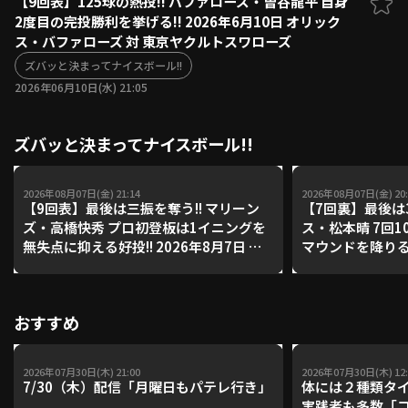
【9回表】125球の熱投!! バファローズ・曽谷龍平 自身
2度目の完投勝利を挙げる!! 2026年6月10日 オリック
ファーム東地区
選手名鑑トップ
ス・バファローズ 対 東京ヤクルトスワローズ
ニュース
北海道日本ハムファイターズ
ファーム中地区
ズバッと決まってナイスボール!!
東北楽天ゴールデンイーグルス
2026年06月10日(水) 21:05
ファーム西地区
埼玉西武ライオンズ
千葉ロッテマリーンズ
設定
交流戦
ズバッと決まってナイスボール!!
オリックス・バファローズ
福岡ソフトバンクホークス
2026年08月07日(金) 21:14
2026年08月07日(金) 20:
【9回表】最後は三振を奪う!! マリーン
【7回裏】最後は3
ズ・高橋快秀 プロ初登板は1イニングを
ス・松本晴 7回1
無失点に抑える好投!! 2026年8月7日 千
マウンドを降りる!!
葉ロッテマリーンズ 対 オリックス・バ
西武ライオンズ 
ファローズ
ークス
おすすめ
2026年07月30日(木) 21:00
2026年07月30日(木) 12:
7/30（木）配信「月曜日もパテレ行き」
体には２種類タ
実践者も多数「