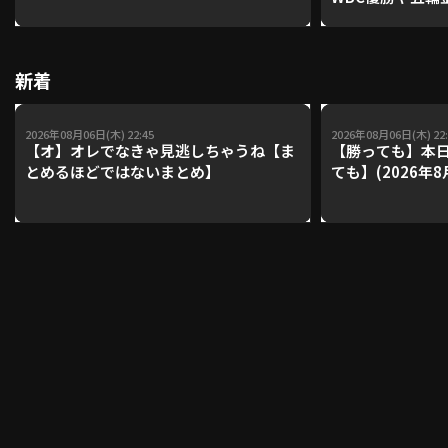
レーナーが登場【P'
【鴻江理論】【
利用規約
プライバシーポリシー
新着
運営会社
（別ウィンドウで開く）
よくある質問
2026年08月06日(木) 22:45
2026年08月06日(木) 22:
【オ】オレでなきゃ見逃しちゃうね【ま
【勝っても】本日
特定商取引法の表示
アルバイト募集
（別ウィンドウで開く
とめるほどではないまとめ】
ても】(2026年8
動画を検索（選手・チーム・プレー内容…）