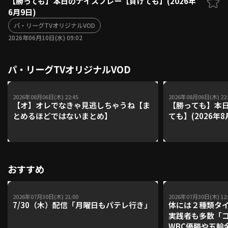
【勝っても】本日のナイスプレー【負けても】(2026年
6月9日)
ファーム東地区
選手名鑑トップ
ニュース
パ・リーグTVオリジナルVOD
北海道日本ハムファイターズ
ファーム中地区
2026年06月10日(水) 09:02
東北楽天ゴールデンイーグルス
ファーム西地区
埼玉西武ライオンズ
パ・リーグTVオリジナルVOD
千葉ロッテマリーンズ
設定
交流戦
オリックス・バファローズ
福岡ソフトバンクホークス
2026年08月06日(木) 22:45
2026年08月06日(木) 22:
【オ】オレでなきゃ見逃しちゃうね【ま
【勝っても】本日
とめるほどではないまとめ】
ても】(2026年8
おすすめ
2026年07月30日(木) 21:00
2026年07月30日(木) 12:
7/30（木）配信「月曜日もパテレ行き」
体には２種類タ
実践者も多数「
WBC優勝や五輪