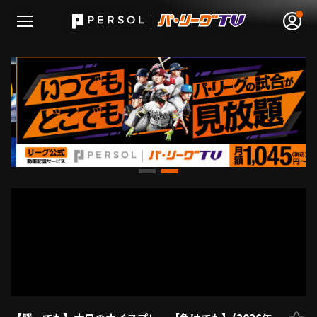
無料アカウント登録
ログイン
HOME
動画
日程･結果
順位表･成績
1軍公式戦
選手名鑑