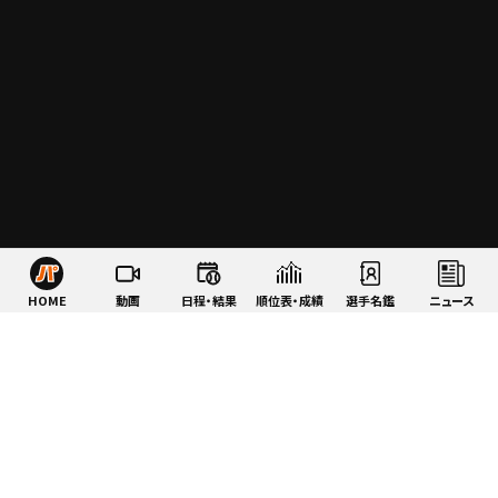
HOME
動画
日程・結果
順位表・成績
選手名鑑
ニュース
特集