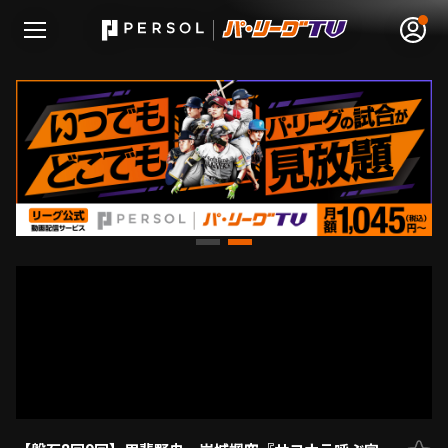
無料アカウント登録
ログイン
HOME
動画
日程･結果
順位表･成績
1軍公式戦
選手名鑑