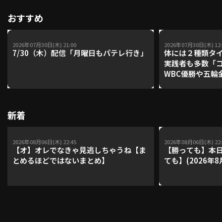
おすすめ
2026年07月30日(木) 21:00
2026年07月30日(木) 12:
7/30（木）配信「月曜日もパテレ行き」
体には２種類タ
実践者も多数「
WBC優勝や五輪
レーナーが登場【P'
【鴻江理論】【
新着
2026年08月06日(木) 22:45
2026年08月06日(木) 22:
【オ】オレでなきゃ見逃しちゃうね【ま
【勝っても】本日
とめるほどではないまとめ】
ても】(2026年8