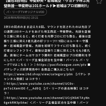
【盤石8回9回】甲斐野央・岩城颯空『サヨナラ呼ぶ完
璧救援…甲斐野は101ホールド▶︎岩城はプロ初勝利!!』
ファーム東地区
選手名鑑トップ
ニュース
パ・リーグTVオリジナルVOD
北海道日本ハムファイターズ
ファーム中地区
2026年06月09日(火) 23:21
東北楽天ゴールデンイーグルス
ファーム西地区
埼玉西武ライオンズ
3対3の同点のまま迎えた8回。マウンドを託されたのは先日プ
ロ通算100ホールドをあげた埼玉西武・甲斐野央。先頭を空振
千葉ロッテマリーンズ
設定
交流戦
り三振に抑えると、続く打者を内野ゴロに打ち取る。最後は空
オリックス・バファローズ
振り三振に抑え3者凡退の好リリーフ!! 9回にはルーキー守護
福岡ソフトバンクホークス
神・岩城颯空が登板。先頭を初球でフライに打ち取ると、続く
打者はレフトフライ。最後は空振り三振に抑えこちらも3者凡
退。直後にチームはサヨナラ勝利!! 岩城颯空はプロ初勝利を手
にした!! ＜パ・リーグ主催全試合を生中継！パーソル パ・リ
ーグTVはこちら！＞ ▷https://pacificleague.com/ptv ■
パテレグッズ好評発売中!! 各商品ご購入はこちら!!
https://www.16d.shop/view/category/plm 【パテレ チ
ャンネル登録】はコチラ！
▷https://www.youtube.com/channel/UC0v-
pxTo1XamIDE-f__Ad0Q 【パ・リーグの過去映像】はコチ
ラ！
▷https://www.youtube.com/channel/UCrjlKkKTAyNn
6gekRM3p0Aw/ ＜パ・リーグ主催全試合を生中継！パーソ