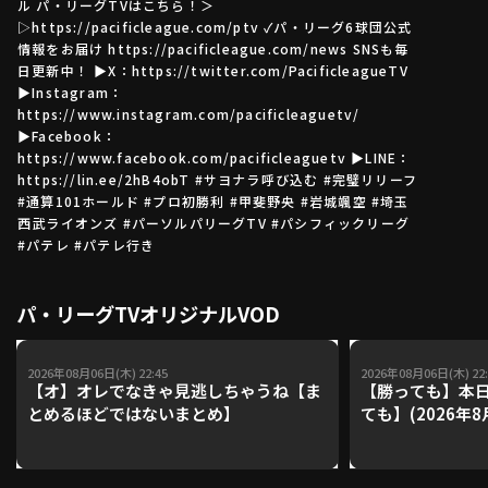
ル パ・リーグTVはこちら！＞
▷https://pacificleague.com/ptv ✓パ・リーグ6球団公式
情報をお届け https://pacificleague.com/news SNSも毎
日更新中！ ▶X：https://twitter.com/PacificleagueTV
利用規約
プライバシーポリシー
▶Instagram：
https://www.instagram.com/pacificleaguetv/
運営会社
（別ウィンドウで開く）
よくある質問
▶Facebook：
https://www.facebook.com/pacificleaguetv ▶LINE：
特定商取引法の表示
アルバイト募集
（別ウィンドウで開く
https://lin.ee/2hB4obT #サヨナラ呼び込む #完璧リリーフ
#通算101ホールド #プロ初勝利 #甲斐野央 #岩城颯空 #埼玉
西武ライオンズ #パーソルパリーグTV #パシフィックリーグ
#パテレ #パテレ行き
動画を検索（選手・チーム・プレー内容…）
パ・リーグTVオリジナルVOD
2026年08月06日(木) 22:45
2026年08月06日(木) 22:
【オ】オレでなきゃ見逃しちゃうね【ま
【勝っても】本日
とめるほどではないまとめ】
ても】(2026年8