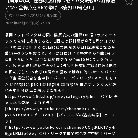
【周東4の4】圧巻の鷹打線『セ・パ交流戦Vへ打線激
アツ…全得点をHRで挙げ13安打10得点!!!』
ファーム東地区
選手名鑑トップ
ニュース
パ・リーグTVオリジナルVOD
北海道日本ハムファイターズ
ファーム中地区
2026年06月09日(火) 23:18
東北楽天ゴールデンイーグルス
ファーム西地区
埼玉西武ライオンズ
福岡ソフトバンクは初回、栗原陵矢の通算100号2ランホーム
ランで先制に成功すると、2回には野村勇が今季1号ソロでリ
千葉ロッテマリーンズ
設定
交流戦
ードを広げる!! さらに3回には栗原陵矢が2打席連発となる今
オリックス・バファローズ
季19号2ランを放つと、4回には負けじと野村勇が今季2号ソ
福岡ソフトバンクホークス
ロ!! さらにさらに5回には近藤健介が今季10号2ランを放つ
と、牧原大成も続いて今季1号2ラン!! 周東佑京は4打数4安打
の固め打ちと13安打10得点の猛攻で勝利に導いた!! ＜パ・リ
ーグ主催全試合を生中継！パーソル パ・リーグTVはこちら！
＞ ▷https://pacificleague.com/ptv ■パテレグッズ好評
発売中!! 各商品ご購入はこちら!!
https://www.16d.shop/view/category/plm 【パテレ チ
ャンネル登録】はコチラ！
▷https://www.youtube.com/channel/UC0v-
pxTo1XamIDE-f__Ad0Q 【パ・リーグの過去映像】はコチ
ラ！
▷https://www.youtube.com/channel/UCrjlKkKTAyNn
6gekRM3p0Aw/ ＜パ・リーグ主催全試合を生中継！パーソ