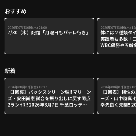
おすすめ
2026年07月30日(木) 21:00
2026年07月30日(木) 12:
7/30（木）配信「月曜日もパテレ行き」
体には２種類タ
実践者も多数「
WBC優勝や五輪
レーナーが登場【P'
【鴻江理論】【
新着
2026年08月07日(金) 18:27
2026年08月07日(金) 18:
【1回裏】バックスクリーン弾!! マリーン
【1回表】相性の
ズ・安田尚憲 試合を振り出しに戻す同点
ーズ・山中稜真 
2ランHR!! 2026年8月7日 千葉ロッテマ
幸先良く先制!! 2
リーンズ 対 オリックス・バファローズ
テマリーンズ 対
ーズ