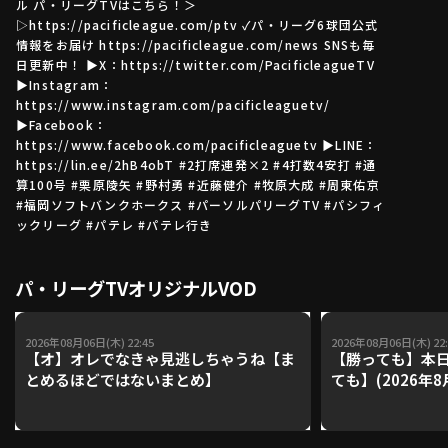
ル パ・リーグTVはこちら！＞
▷https://pacificleague.com/ptv ✓パ・リーグ6球団公式
情報をお届け https://pacificleague.com/news SNSも毎
日更新中！ ▶X：https://twitter.com/PacificleagueTV
利用規約
プライバシーポリシー
▶Instagram：
https://www.instagram.com/pacificleaguetv/
運営会社
（別ウィンドウで開く）
よくある質問
▶Facebook：
https://www.facebook.com/pacificleaguetv ▶LINE：
特定商取引法の表示
アルバイト募集
（別ウィンドウで開く
https://lin.ee/2hB4obT #2打席連発×2 #4打数4安打 #通
算100号 #栗原陵矢 #野村勇 #近藤健介 #牧原大成 #周東佑京
#福岡ソフトバンクホークス #パーソルパリーグTV #パシフィ
ックリーグ #パテレ #パテレ行き
動画を検索（選手・チーム・プレー内容…）
パ・リーグTVオリジナルVOD
2026年08月06日(木) 22:45
2026年08月06日(木) 22:
【オ】オレでなきゃ見逃しちゃうね【ま
【勝っても】本日
とめるほどではないまとめ】
ても】(2026年8