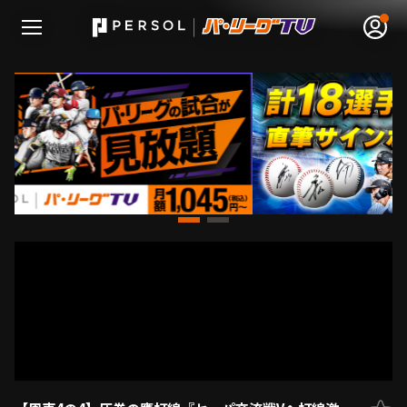
無料アカウント登録
ログイン
HOME
動画
日程･結果
順位表･成績
1軍公式戦
選手名鑑