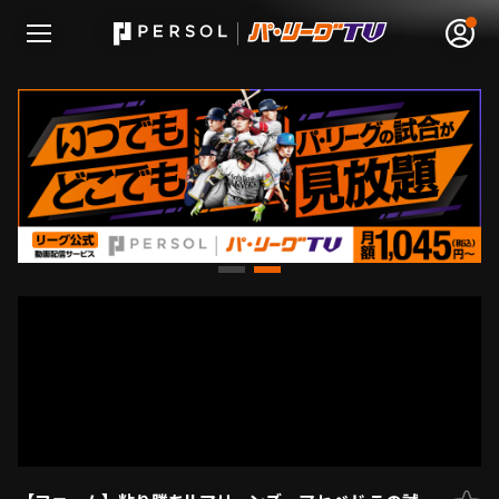
無料アカウント登録
ログイン
HOME
動画
日程･結果
順位表･成績
1軍公式戦
選手名鑑