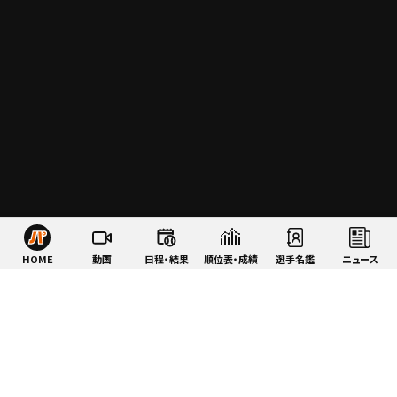
HOME
動画
日程・結果
順位表・成績
選手名鑑
ニュース
特集