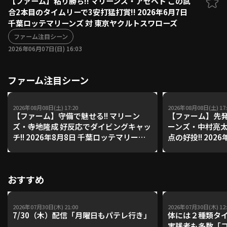
【ファーム】粘り勝ち!! マリーンズ・アセベド この試
合2本目のタイムリーで3安打猛打賞!! 2026年6月7日
ファーム東地区
選手名鑑トップ
千葉ロッテマリーンズ 対 東京ヤクルトスワローズ
ニュース
北海道日本ハムファイターズ
ファーム中地区
ファーム注目シーン
東北楽天ゴールデンイーグルス
2026年06月07日(日) 16:03
ファーム西地区
埼玉西武ライオンズ
千葉ロッテマリーンズ
設定
交流戦
ファーム注目シーン
オリックス・バファローズ
福岡ソフトバンクホークス
2026年08月08日(土) 17:20
2026年08月08日(土) 17:
【ファーム】守備で魅せる!! マリーン
【ファーム】先発
ズ・寺地隆成 好反応でダイビングキャッ
ーンズ・中村亮太
チ!! 2026年8月8日 千葉ロッテマリーン
点の好投!! 202
ズ 対 読売ジャイアンツ
リーンズ 対 読
おすすめ
2026年07月30日(木) 21:00
2026年07月30日(木) 12:
7/30（木）配信「月曜日もパテレ行き」
体には２種類タ
実践者も多数「