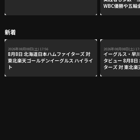
WBC優勝や五輪
レーナーが登場【P'
【鴻江理論】【
利用規約
プライバシーポリシー
新着
運営会社
（別ウィンドウで開く）
よくある質問
2026年08月08日(土) 17:56
2026年08月08日(土) 17:
特定商取引法の表示
アルバイト募集
（別ウィンドウで開く
8月8日 北海道日本ハムファイターズ 対
イーグルス・早
東北楽天ゴールデンイーグルス ハイライ
タビュー 8月8
ト
ターズ 対 東北
ス
動画を検索（選手・チーム・プレー内容…）