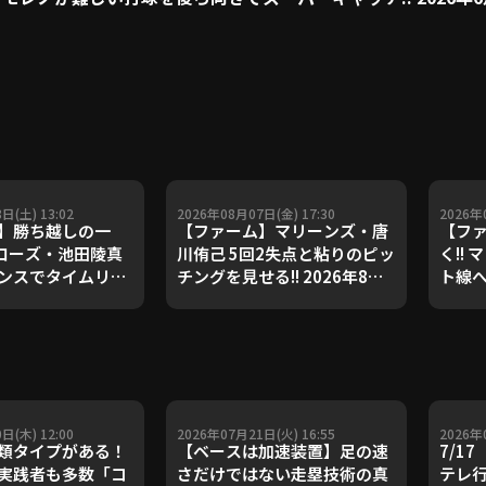
日(土) 13:02
2026年08月07日(金) 17:30
2026年
】勝ち越しの一
【ファーム】マリーンズ・唐
【フ
ァローズ・池田陵真
川侑己 5回2失点と粘りのピッ
く!!
ンスでタイムリー
チングを見せる!! 2026年8月7
ト線へ
026年8月8日 オリ
日 千葉ロッテマリーンズ 対
202
ファローズ 対 東京
読売ジャイアンツ
リーン
ワローズ
日(木) 12:00
2026年07月21日(火) 16:55
2026年
類タイプがある！
【ベースは加速装置】足の速
7/1
実践者も多数「コ
さだけではない走塁技術の真
テレ