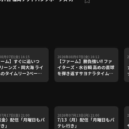
08月07日(金) 16:15
2026年08月07日(金) 16:12
ァーム】すぐに追いつ
【ファーム】勝負強い!! ファ
 マリーンズ・岡大海 ライ
イターズ・水谷瞬 高めの直球
のタイムリー2ベース!!
を弾き返すサヨナラタイムリ
6年8月7日 千葉ロッテマ
ー!! 2026年8月7日 北海道日
ズ 対 読売ジャイアンツ
本ハムファイターズ 対 東北楽
天ゴールデンイーグルス
07月17日(金) 21:00
2026年07月13日(月) 21:00
7（金）配信「月曜日もパ
7/13（月）配信「月曜日もパ
行き」
テレ行き」