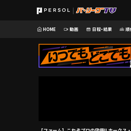
HOME
動画
日程・結果
順
【ファーム】これぞプロの守備!! ホークス・