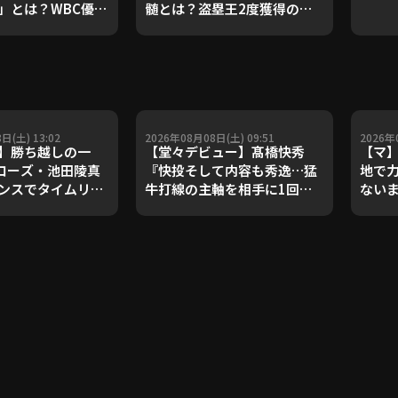
」とは？WBC優勝
髄とは？盗塁王2度獲得の金
ダルを支えた凄腕
子侑司が語る！守備の隙をつ
が登場【P's
く技術【進行：上重聡アナ】
#18】【鴻江理論】
【P's Update #17】
重聡アナ】
日(土) 13:02
2026年08月08日(土) 09:51
2026年
】勝ち越しの一
【堂々デビュー】髙橋快秀
【マ】
ァローズ・池田陵真
『快投そして内容も秀逸…猛
地で
ンスでタイムリー
牛打線の主軸を相手に1回無
ない
026年8月8日 オリ
失点!!』
ファローズ 対 東京
ワローズ