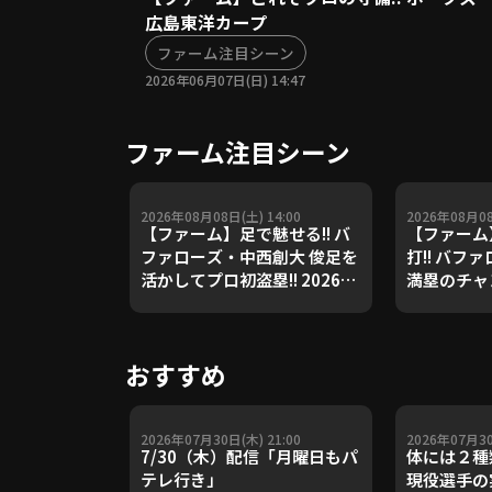
広島東洋カープ
ファーム注目シーン
2026年06月07日(日) 14:47
ファーム注目シーン
2026年08月08日(土) 14:00
2026年08月08
【ファーム】足で魅せる!! バ
【ファーム
ファローズ・中西創大 俊足を
打!! バフ
活かしてプロ初盗塁!! 2026年
満塁のチャ
8月8日 オリックス・バファロ
を放つ!! 2
ーズ 対 東京ヤクルトスワロー
ックス・バ
ズ
ヤクルトス
おすすめ
2026年07月30日(木) 21:00
2026年07月30
7/30（木）配信「月曜日もパ
体には２種
テレ行き」
現役選手の