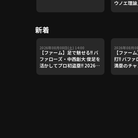
ウノエ理論
や五輪金メ
トレーナー
Update 
新着
【進行：上
2026年08月08日(土) 14:00
2026年08月08
【ファーム】足で魅せる!! バ
【ファーム
ファローズ・中西創大 俊足を
打!! バフ
活かしてプロ初盗塁!! 2026年
満塁のチャ
8月8日 オリックス・バファロ
を放つ!! 2
ーズ 対 東京ヤクルトスワロー
ックス・バ
ズ
ヤクルトス