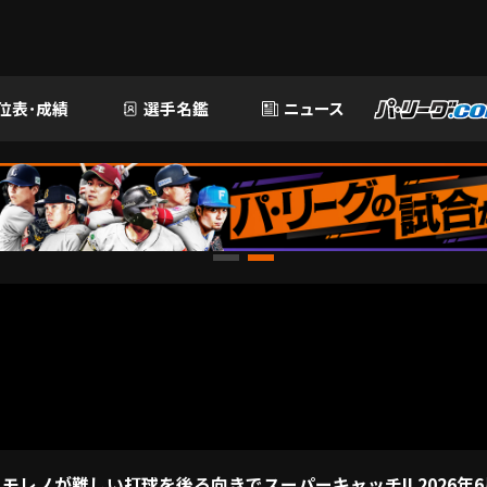
位表･成績
選手名鑑
ニュース
モレノが難しい打球を後ろ向きでスーパーキャッチ!! 2026年