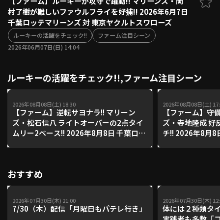
【ファーム】ルーキーが攻守で躍動!! マリーンズ・岡
村了樹が難しいファウルフライを好捕!! 2026年6月7日
ファーム東地区
選手名鑑トップ
千葉ロッテマリーンズ 対 東京ヤクルトスワローズ
ニュース
北海道日本ハムファイターズ
ファーム中地区
ルーキーの活躍をチェック!!
ファーム注目シーン
東北楽天ゴールデンイーグルス
2026年06月07日(日) 14:04
ファーム西地区
埼玉西武ライオンズ
千葉ロッテマリーンズ
設定
交流戦
ルーキーの活躍をチェック!!,ファーム注目シーン
オリックス・バファローズ
福岡ソフトバンクホークス
2026年08月08日(土) 18:30
2026年08月08日(土) 17:
【ファーム】逆転サヨナラ!! マリーン
【ファーム】守備
ズ・松石信八 ライトオーバーの2点タイ
ズ・寺地隆成 好
ムリー2ベース!! 2026年8月8日 千葉ロッ
チ!! 2026年8
テマリーンズ 対 読売ジャイアンツ
ズ 対 読売ジャイ
おすすめ
2026年07月30日(木) 21:00
2026年07月30日(木) 12:
7/30（木）配信「月曜日もパテレ行き」
体には２種類タ
実践者も多数「