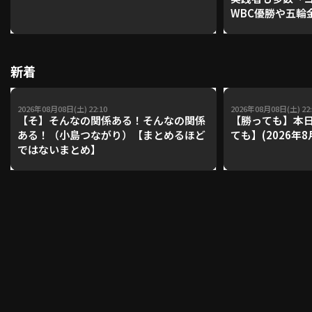
WBC優勝や五輪
レーナーが登場【P'
【鴻江理論】【
利用規約
プライバシーポリシー
新着
運営会社
（別ウィンドウで開く）
よくある質問
2026年08月08日(土) 22:10
2026年08月08日(土) 22:
特定商取引法の表示
アルバイト募集
（別ウィンドウで開く
【そ】そんなの関係ある！そんなの関係
【勝っても】本日
ある！（小島つながり）【まとめるほど
ても】(2026年8
ではないまとめ】
動画を検索（選手・チーム・プレー内容…）