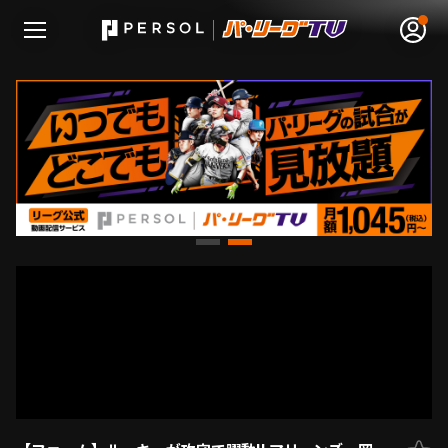
無料アカウント登録
ログイン
HOME
動画
日程･結果
順位表･成績
1軍公式戦
選手名鑑