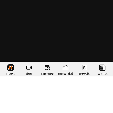
HOME
動画
日程・結果
順位表・成績
選手名鑑
ニュース
特集