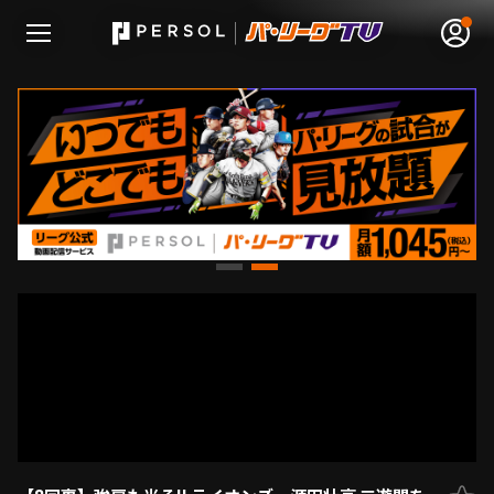
無料アカウント登録
ログイン
HOME
動画
日程･結果
順位表･成績
1軍公式戦
選手名鑑