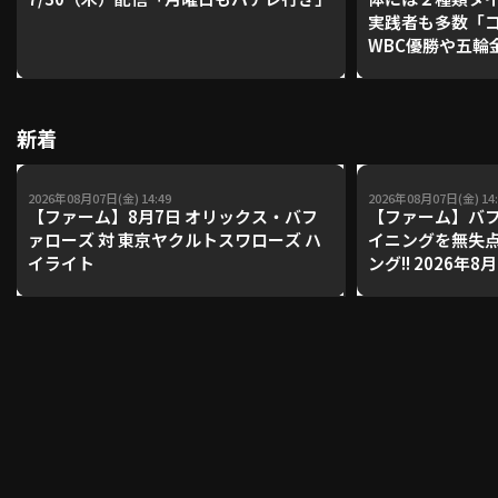
実践者も多数「
WBC優勝や五輪
レーナーが登場【P'
利用規約
プライバシーポリシー
【鴻江理論】【
運営会社
（別ウィンドウで開く）
よくある質問
新着
特定商取引法の表示
アルバイト募集
（別ウィンドウで開く
2026年08月07日(金) 14:49
2026年08月07日(金) 14:
【ファーム】8月7日 オリックス・バフ
【ファーム】バフ
ァローズ 対 東京ヤクルトスワローズ ハ
イニングを無失
イライト
ング!! 2026年
動画を検索（選手・チーム・プレー内容…）
ァローズ 対 東