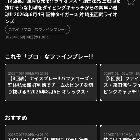
【8回裏】強肩も光る!! ライオンズ・源田壮亮 三遊間を
抜けそうな打球をダイビングキャッチからの素早い送
ファーム東地区
選手名鑑トップ
球!! 2026年6月4日 阪神タイガース 対 埼玉西武ライオ
ニュース
北海道日本ハムファイターズ
ンズ
ファーム中地区
東北楽天ゴールデンイーグルス
これぞ「プロ」なファインプレー!!
ファーム西地区
埼玉西武ライオンズ
2026年06月04日(木) 20:30
千葉ロッテマリーンズ
設定
交流戦
オリックス・バファローズ
これぞ「プロ」なファインプレー!!
福岡ソフトバンクホークス
2026年08月06日(木) 20:36
2026年08月06日(木) 19:
【8回表】ナイスプレー!! バファローズ・
【5回表】ファイン
紅林弘太郎 好判断でチームのピンチを切
ズ・来田涼斗 フ
り抜ける!! 2026年8月6日 オリックス・
ピングキャッチ!! 
バファローズ 対 東北楽天ゴールデンイ
クス・バファロー
ーグルス
デンイーグルス
おすすめ
2026年07月30日(木) 21:00
2026年07月30日(木) 12:
7/30（木）配信「月曜日もパテレ行き」
体には２種類タ