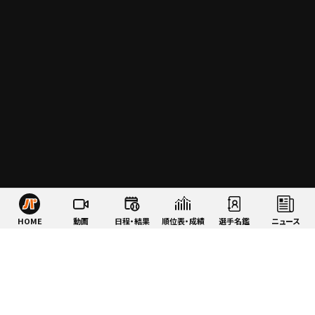
HOME
動画
日程・結果
順位表・成績
選手名鑑
ニュース
特集