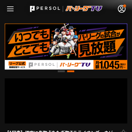
無料アカウント登録
ログイン
HOME
動画
日程･結果
順位表･成績
1軍公式戦
選手名鑑