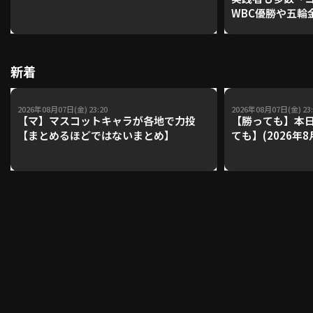
WBC優勝や五輪
レーナーが登場【P'
【鴻江理論】【
利用規約
プライバシーポリシー
新着
運営会社
（別ウィンドウで開く）
よくある質問
2026年08月07日(金) 23:20
2026年08月07日(金) 23:
特定商取引法の表示
アルバイト募集
（別ウィンドウで開く
【マ】マスコットキャラが各地で力投
【勝っても】本日
【まとめるほどではないまとめ】
ても】(2026年8
動画を検索（選手・チーム・プレー内容…）