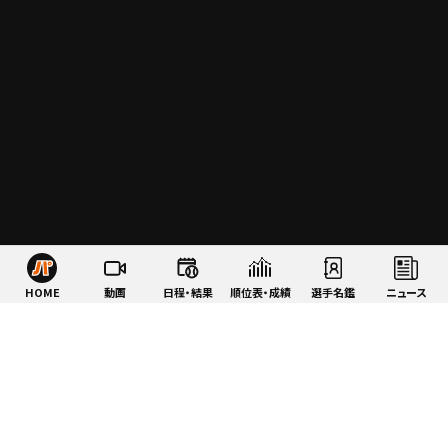
HOME
動画
日程・結果
順位表・成績
選手名鑑
ニュース
特集