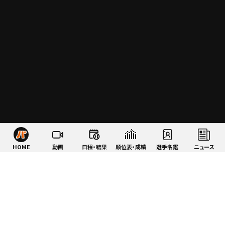
HOME
動画
日程・結果
順位表・成績
選手名鑑
ニュース
特集