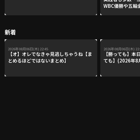
WBC優勝や五輪
レーナーが登場【P'
【鴻江理論】【
利用規約
プライバシーポリシー
新着
運営会社
（別ウィンドウで開く）
よくある質問
2026年08月06日(木) 22:45
2026年08月06日(木) 22:
特定商取引法の表示
アルバイト募集
（別ウィンドウで開く
【オ】オレでなきゃ見逃しちゃうね【ま
【勝っても】本日
とめるほどではないまとめ】
ても】(2026年8
動画を検索（選手・チーム・プレー内容…）