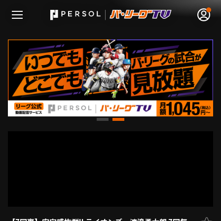
無料アカウント登録
ログイン
HOME
動画
日程･結果
順位表･成績
1軍公式戦
選手名鑑