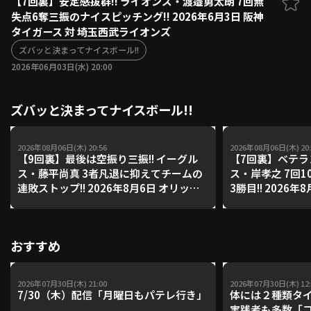
【7回裏】安定感抜群!! ライオンズ・渡邉勇太朗 7回無
失点6奪三振のナイスピッチング!! 2026年6月3日 阪神
ファーム東地区
選手名鑑トップ
タイガース 対 埼玉西武ライオンズ
ニュース
北海道日本ハムファイターズ
ファーム中地区
ズバッと決まってナイスボール!!
東北楽天ゴールデンイーグルス
2026年06月03日(水) 20:00
ファーム西地区
埼玉西武ライオンズ
千葉ロッテマリーンズ
設定
交流戦
ズバッと決まってナイスボール!!
オリックス・バファローズ
福岡ソフトバンクホークス
2026年08月06日(木) 20:56
2026年08月06日(木) 20:
【9回裏】最後は空振り三振!! イーグル
【7回裏】ベテラン
ス・藤平尚真 3者凡退に抑えてチームの
ス・岸孝之 7回1
連敗ストップ!! 2026年8月6日 オリック
3勝目!! 2026
ス・バファローズ 対 東北楽天ゴールデ
ァローズ 対 東
ンイーグルス
ルス
おすすめ
2026年07月30日(木) 21:00
2026年07月30日(木) 12:
7/30（木）配信「月曜日もパテレ行き」
体には２種類タ
実践者も多数「