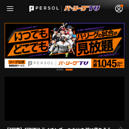
無料アカウント登録
ログイン
HOME
動画
日程･結果
順位表･成績
1軍公式戦
選手名鑑