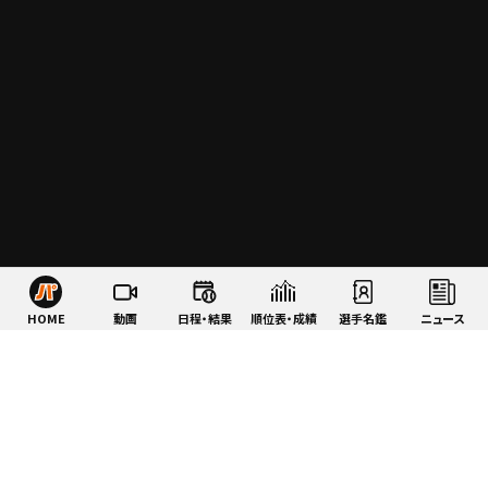
HOME
動画
日程・結果
順位表・成績
選手名鑑
ニュース
特集