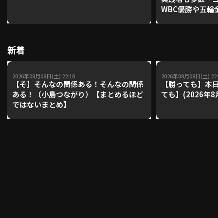
WBC優勝や五輪
レーナーが登場【P'
【鴻江理論】【
利用規約
プライバシーポリシー
新着
運営会社
（別ウィンドウで開く）
よくある質問
2026年08月08日(土) 22:10
2026年08月08日(土) 22:
特定商取引法の表示
アルバイト募集
（別ウィンドウで開く
【そ】そんなの関係ある！そんなの関係
【勝っても】本日
ある！（小島つながり）【まとめるほど
ても】(2026年8
ではないまとめ】
動画を検索（選手・チーム・プレー内容…）