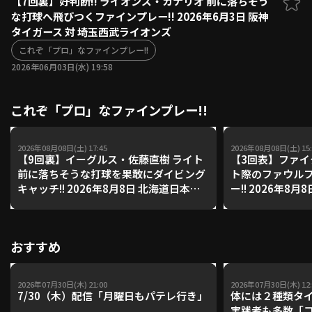
【7回裏】好判断!! ライオンズ・カナリオ 前に落ちそう
な打球へ飛びつくファインプレー!! 2026年6月3日 阪神
ファーム東地区
選手名鑑トップ
タイガース 対 埼玉西武ライオンズ
ニュース
北海道日本ハムファイターズ
ファーム中地区
これぞ「プロ」なファインプレー!!
東北楽天ゴールデンイーグルス
2026年06月03日(水) 19:58
ファーム西地区
埼玉西武ライオンズ
千葉ロッテマリーンズ
設定
交流戦
これぞ「プロ」なファインプレー!!
オリックス・バファローズ
福岡ソフトバンクホークス
2026年08月08日(土) 17:45
2026年08月08日(土) 15:
【9回裏】イーグルス・佐藤直樹 ライト
【3回表】ファイ
前に落ちそうな打球を果敢にダイビング
ト際のファウル
キャッチ!! 2026年8月8日 北海道日本ハ
ー!! 2026年8
ムファイターズ 対 東北楽天ゴールデン
イターズ 対 東
イーグルス
ルス
おすすめ
2026年07月30日(木) 21:00
2026年07月30日(木) 12:
7/30（木）配信「月曜日もパテレ行き」
体には２種類タ
実践者も多数「