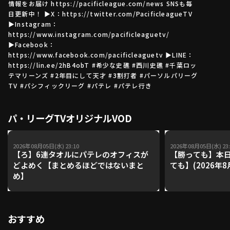
情報をお届け https://pacificleague.com/news SNSも毎
日更新中！ ▶X：https://twitter.com/PacificleagueTV
▶Instagram：
https://www.instagram.com/pacificleaguetv/
利用規約
プライバシーポリシー
▶Facebook：
https://www.facebook.com/pacificleaguetv ▶LINE：
運営会社
（別ウィンドウで開く）
よくある質問
https://lin.ee/2hB4obT #希少な史礁 #西川史礁 #千葉ロッ
テマリーンズ #2年目にして天才 #3割打者 #パーソルパリーグ
特定商取引法の表示
アルバイト募集
（別ウィンドウで開く
TV #パシフィックリーグ #パテレ #パテレ行き
パ・リーグTVオリジナルVOD
動画を検索（選手・チーム・プレー内容…）
2026年08月05日(水) 23:10
2026年08月05日(水) 23:
【ろ】6連タオルにパテレのオフィスが
【勝っても】本日
どよめく【まとめるほどではないまと
ても】(2026年8
め】
おすすめ