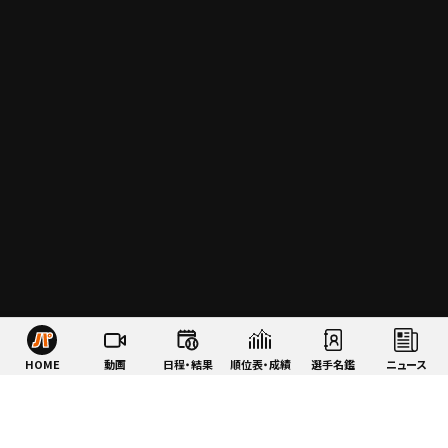
HOME
動画
日程・結果
順位表・成績
選手名鑑
ニュース
特集