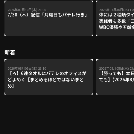
2026年07月30日(木) 21:00
2026年07月30日(木) 12:
7/30（木）配信「月曜日もパテレ行き」
体には２種類タ
実践者も多数「
WBC優勝や五輪
レーナーが登場【P'
【鴻江理論】【
新着
2026年08月05日(水) 23:10
2026年08月05日(水) 23:
【ろ】6連タオルにパテレのオフィスが
【勝っても】本日
どよめく【まとめるほどではないまと
ても】(2026年8
め】