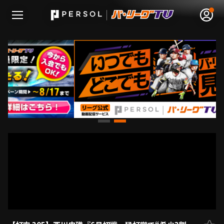
無料アカウント登録
ログイン
HOME
動画
日程･結果
順位表･成績
1軍公式戦
選手名鑑