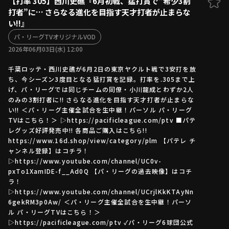
【打率 305】西川史礁『6月初戦、猛打賞で“希少3割
打者”に… さらなる進化を目指す天才打者が止まらな
ファーム東地区
選手名鑑トップ
い!!』
ニュース
北海道日本ハムファイターズ
ファーム中地区
パ・リーグTVオリジナルVOD
東北楽天ゴールデンイーグルス
2026年06月03日(水) 12:00
ファーム西地区
埼玉西武ライオンズ
千葉ロッテ・西川史礁が6月2日の東京ヤクルト戦で3安打を放
千葉ロッテマリーンズ
設定
交流戦
ち、今シーズン3度目となる猛打賞を記録。打率を.305まで上
オリックス・バファローズ
げ、パ・リーグでは同じチームの同僚・小川龍成とわずか2人
福岡ソフトバンクホークス
のみの3割打者に!! さらなる進化を目指す天才打者が止まらな
い!! ＜パ・リーグ主催全試合を生中継！パーソル パ・リーグ
TVはこちら！＞ ▷https://pacificleague.com/ptv ■パテ
レグッズ好評発売中!! 各商品ご購入はこちら!!
https://www.16d.shop/view/category/plm 【パテレ チ
ャンネル登録】はコチラ！
▷https://www.youtube.com/channel/UC0v-
pxTo1XamIDE-f__Ad0Q 【パ・リーグの過去映像】はコチ
ラ！
▷https://www.youtube.com/channel/UCrjlKkKTAyNn
6gekRM3p0Aw/ ＜パ・リーグ主催全試合を生中継！パーソ
ル パ・リーグTVはこちら！＞
▷https://pacificleague.com/ptv ✓パ・リーグ6球団公式