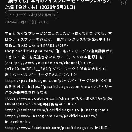
【勝っても】本日のナイスプレー セ・リーグにやられ
た編【負けても】(2026年5月31日)
ファーム東地区
選手名鑑トップ
ニュース
パ・リーグTVオリジナルVOD
北海道日本ハムファイターズ
ファーム中地区
2026年05月31日(日) 20:12
東北楽天ゴールデンイーグルス
ファーム西地区
埼玉西武ライオンズ
本日も色々なプレーが発生しましたが…勝っても負けても、本
日のナイスプレーをお届け。 ■パテレグッズ好評発売中!! 各
千葉ロッテマリーンズ
設定
交流戦
商品ご購入はこちら!! https://ptv-
オリックス・バファローズ
shop.pacificleague.com/ 他にもパ・リーグの注目動画がた
福岡ソフトバンクホークス
くさん！ 全てを見逃さないために【チャンネル登録】を！
▷https://www.youtube.com/channel/UC0v-
pxTo1XamIDE-f__Ad0Q ＜パ・リーグ主催全試合を生中
継！パーソル パ・リーグTVはこちら！＞
https://pacificleague.com/ptv ✓パ・リーグ6球団公式情
報をお届け：https://pacificleague.com/news ✓パ・リー
グの過去映像を見るなら：
https://www.youtube.com/channel/UCrjlKkKTAyNn6g
ekRM3p0Aw/ SNSも毎日更新中！ ▶X：
https://twitter.com/PacificleagueTV ▶Instagram：
https://www.instagram.com/pacificleaguetv/
▶Facebook：
https://www.facebook.com/pacificleaguetv ▶LINE：