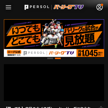
無料アカウント登録
ログイン
HOME
動画
日程･結果
順位表･成績
1軍公式戦
選手名鑑