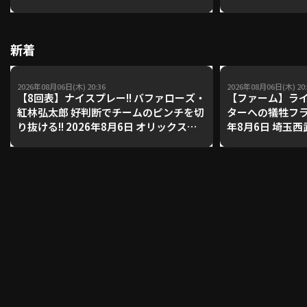
レーナーが登場【P'
【鴻江理論】【
新着
2026年08月06日(木) 20:36
2026年08月06日(木) 20:
【8回表】ナイスプレー!! バファローズ・
【ファーム】ライ
紅林弘太郎 好判断でチームのピンチを切
ターへの犠牲フライ
り抜ける!! 2026年8月6日 オリックス・
年8月6日 埼玉西
バファローズ 対 東北楽天ゴールデンイ
イガース
ーグルス