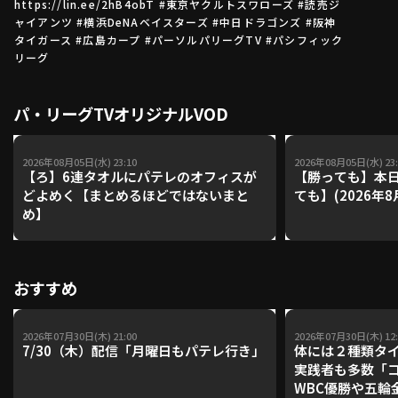
https://lin.ee/2hB4obT #東京ヤクルトスワローズ #読売ジ
ャイアンツ #横浜DeNAベイスターズ #中日ドラゴンズ #阪神
タイガース #広島カープ #パーソルパリーグTV #パシフィック
リーグ
利用規約
プライバシーポリシー
運営会社
（別ウィンドウで開く）
よくある質問
パ・リーグTVオリジナルVOD
特定商取引法の表示
アルバイト募集
（別ウィンドウで開く
2026年08月05日(水) 23:10
2026年08月05日(水) 23:
【ろ】6連タオルにパテレのオフィスが
【勝っても】本日
どよめく【まとめるほどではないまと
ても】(2026年8
め】
動画を検索（選手・チーム・プレー内容…）
おすすめ
2026年07月30日(木) 21:00
2026年07月30日(木) 12:
7/30（木）配信「月曜日もパテレ行き」
体には２種類タ
実践者も多数「
WBC優勝や五輪