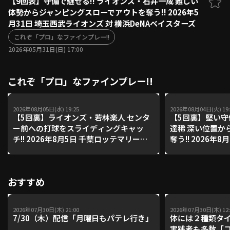
【9回表】守備で魅せる!! ライオンズ・石井一成 難しい
体勢からジャンピングスローでアウトを奪う!! 2026年5
ファーム東地区
選手名鑑トップ
月31日 埼玉西武ライオンズ 対 横浜DeNAベイスターズ
ニュース
北海道日本ハムファイターズ
ファーム中地区
これぞ「プロ」なファインプレー!!
東北楽天ゴールデンイーグルス
2026年05月31日(日) 17:00
ファーム西地区
埼玉西武ライオンズ
千葉ロッテマリーンズ
設定
交流戦
これぞ「プロ」なファインプレー!!
オリックス・バファローズ
福岡ソフトバンクホークス
2026年08月05日(水) 19:25
2026年08月04日(火) 19:
【5回裏】ライオンズ・若林楽人 センタ
【5回裏】堅い守
ー前への打球をスライディングキャッ
達稀 深い位置か
チ!! 2026年8月5日 千葉ロッテマリーン
奪う!! 2026年
ズ 対 埼玉西武ライオンズ
ホークス 対 北
ズ
おすすめ
2026年07月30日(木) 21:00
2026年07月30日(木) 12:
7/30（木）配信「月曜日もパテレ行き」
体には２種類タ
実践者も多数「