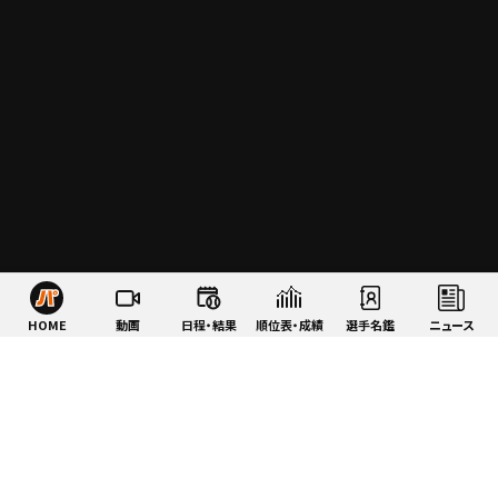
HOME
動画
日程・結果
順位表・成績
選手名鑑
ニュース
特集