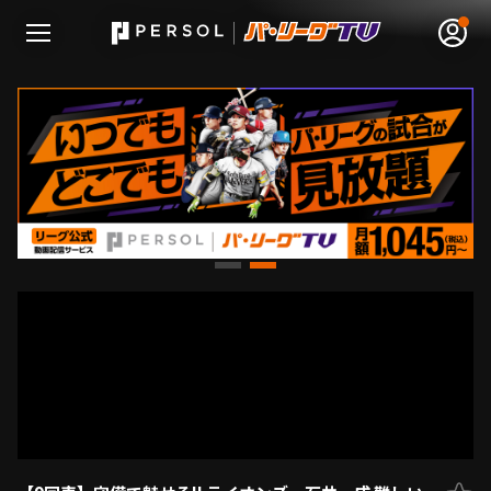
無料アカウント登録
ログイン
HOME
動画
日程･結果
順位表･成績
1軍公式戦
選手名鑑