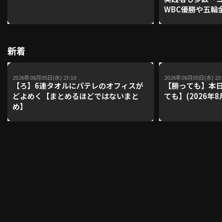
WBC優勝や五輪
レーナーが登場【P'
【鴻江理論】【
利用規約
プライバシーポリシー
新着
運営会社
（別ウィンドウで開く）
よくある質問
2026年08月05日(水) 23:10
2026年08月05日(水) 23:
特定商取引法の表示
アルバイト募集
（別ウィンドウで開く
【ろ】6連タオルにパテレのオフィスが
【勝っても】本日
どよめく【まとめるほどではないまと
ても】(2026年8
め】
動画を検索（選手・チーム・プレー内容…）