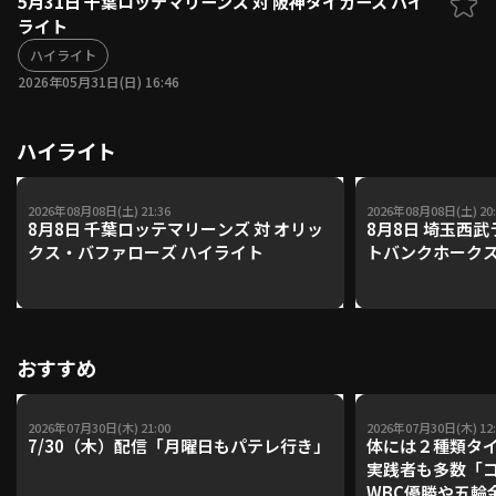
5月31日 千葉ロッテマリーンズ 対 阪神タイガース ハイ
ライト
ファーム東地区
選手名鑑トップ
ニュース
ハイライト
北海道日本ハムファイターズ
ファーム中地区
2026年05月31日(日) 16:46
東北楽天ゴールデンイーグルス
ファーム西地区
埼玉西武ライオンズ
ハイライト
千葉ロッテマリーンズ
設定
交流戦
オリックス・バファローズ
福岡ソフトバンクホークス
2026年08月08日(土) 21:36
2026年08月08日(土) 20:
8月8日 千葉ロッテマリーンズ 対 オリッ
8月8日 埼玉西武
クス・バファローズ ハイライト
トバンクホークス
おすすめ
2026年07月30日(木) 21:00
2026年07月30日(木) 12:
7/30（木）配信「月曜日もパテレ行き」
体には２種類タ
実践者も多数「
WBC優勝や五輪