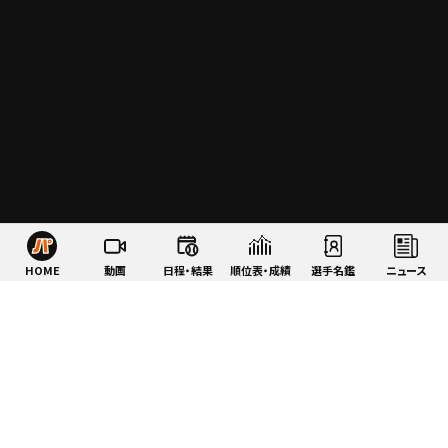
HOME
動画
日程・結果
順位表・成績
選手名鑑
ニュース
特集