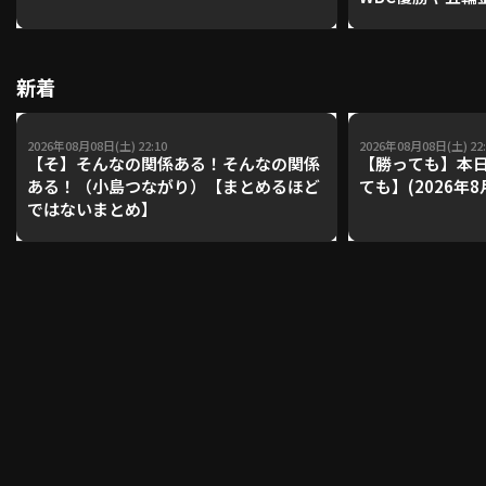
レーナーが登場【P'
【鴻江理論】【
利用規約
プライバシーポリシー
新着
運営会社
（別ウィンドウで開く）
よくある質問
2026年08月08日(土) 22:10
2026年08月08日(土) 22:
【そ】そんなの関係ある！そんなの関係
【勝っても】本日
特定商取引法の表示
アルバイト募集
（別ウィンドウで開く
ある！（小島つながり）【まとめるほど
ても】(2026年8
ではないまとめ】
動画を検索（選手・チーム・プレー内容…）