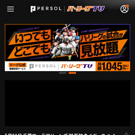
無料アカウント登録
ログイン
HOME
動画
日程･結果
順位表･成績
1軍公式戦
選手名鑑