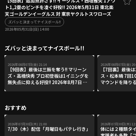
【5回表】追加点許さず!! イーグルス・西垣雅矢 1アウ
ト1,2塁のピンチを凌ぐ好投!! 2026年5月31日 東北楽
ファーム東地区
選手名鑑トップ
天ゴールデンイーグルス 対 東京ヤクルトスワローズ
ニュース
北海道日本ハムファイターズ
ファーム中地区
ズバッと決まってナイスボール!!
東北楽天ゴールデンイーグルス
2026年05月31日(日) 14:00
ファーム西地区
埼玉西武ライオンズ
千葉ロッテマリーンズ
設定
交流戦
ズバッと決まってナイスボール!!
オリックス・バファローズ
福岡ソフトバンクホークス
2026年08月07日(金) 21:14
2026年08月07日(金) 20:
【9回表】最後は三振を奪う!! マリーン
【7回裏】最後は3
ズ・高橋快秀 プロ初登板は1イニングを
ス・松本晴 7回1
無失点に抑える好投!! 2026年8月7日 千
マウンドを降りる!!
葉ロッテマリーンズ 対 オリックス・バ
西武ライオンズ 
ファローズ
ークス
おすすめ
2026年07月30日(木) 21:00
2026年07月30日(木) 12:
7/30（木）配信「月曜日もパテレ行き」
体には２種類タ
実践者も多数「