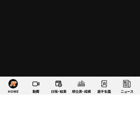
HOME
動画
日程・結果
順位表・成績
選手名鑑
ニュース
特集