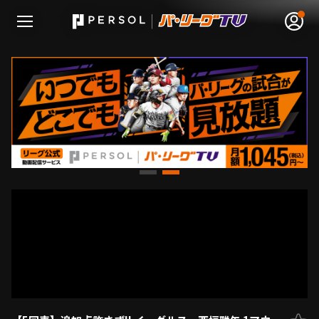
無料アカウント登録
ログイン
HOME
動画
日程･結果
順位表･成績
1軍公式戦
選手名鑑