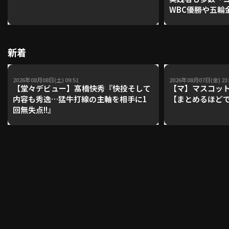
WBC優勝や五輪
レーナーが登場【P'
【鴻江理論】【
利用規約
プライバシーポリシー
新着
運営会社
（別ウィンドウで開く）
よくある質問
2026年08月08日(土) 09:51
2026年08月07日(金) 23:
特定商取引法の表示
アルバイト募集
（別ウィンドウで開く
【堂々デビュー】髙橋快秀『快投そして
【マ】マスコット
内容も秀逸…猛牛打線の主軸を相手に1
【まとめるほど
回無失点!!』
動画を検索（選手・チーム・プレー内容…）