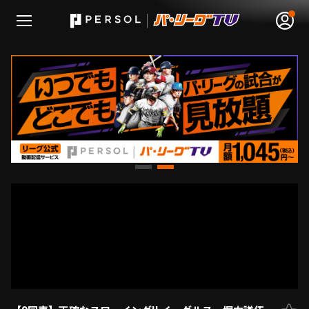
無料アカウント登録
ログイン
HOME
動画
日程･結果
順位表･成績
1軍公式戦
選手名鑑