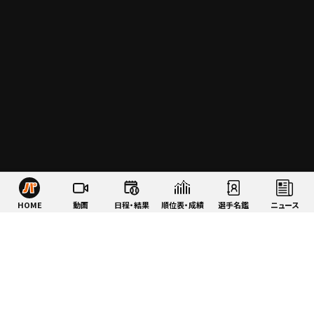
HOME
動画
日程・結果
順位表・成績
選手名鑑
ニュース
特集