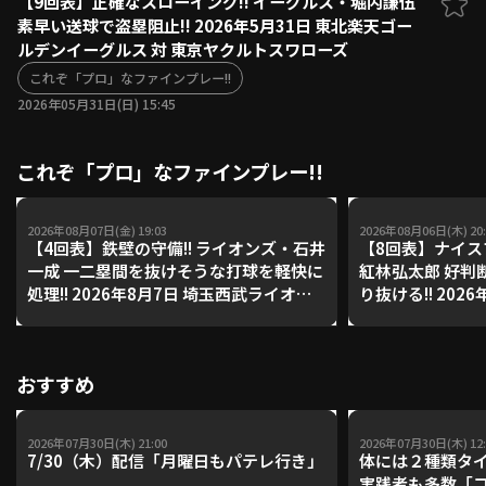
【9回表】正確なスローイング!! イーグルス・堀内謙伍
素早い送球で盗塁阻止!! 2026年5月31日 東北楽天ゴー
ファーム東地区
選手名鑑トップ
ルデンイーグルス 対 東京ヤクルトスワローズ
ニュース
北海道日本ハムファイターズ
ファーム中地区
これぞ「プロ」なファインプレー!!
東北楽天ゴールデンイーグルス
2026年05月31日(日) 15:45
ファーム西地区
埼玉西武ライオンズ
千葉ロッテマリーンズ
設定
交流戦
これぞ「プロ」なファインプレー!!
オリックス・バファローズ
福岡ソフトバンクホークス
2026年08月07日(金) 19:03
2026年08月06日(木) 20:
【4回表】鉄壁の守備!! ライオンズ・石井
【8回表】ナイス
一成 一二塁間を抜けそうな打球を軽快に
紅林弘太郎 好判
処理!! 2026年8月7日 埼玉西武ライオン
り抜ける!! 202
ズ 対 福岡ソフトバンクホークス
バファローズ 対
ーグルス
おすすめ
2026年07月30日(木) 21:00
2026年07月30日(木) 12:
7/30（木）配信「月曜日もパテレ行き」
体には２種類タ
実践者も多数「