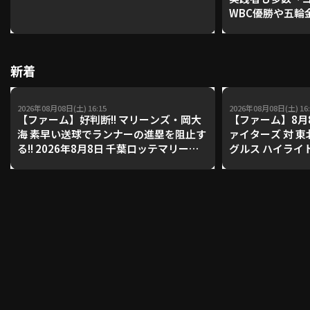
WBC優勝や五輪
レーナーが登場【P'
【鴻江理論】【
利用規約
プライバシーポリシー
新着
運営会社
（別ウィンドウで開く）
よくある質問
2026年08月08日(土) 16:15
2026年08月08日(土) 16:
特定商取引法の表示
アルバイト募集
（別ウィンドウで開く
【ファーム】好判断!! マリーンズ・岡大
【ファーム】8月
海 素早い送球でランナーの進塁を阻止す
ァイターズ 対 
る!! 2026年8月8日 千葉ロッテマリーン
グルス ハイライ
ズ 対 読売ジャイアンツ
動画を検索（選手・チーム・プレー内容…）