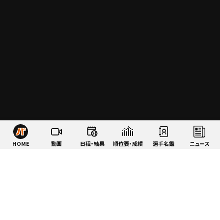
HOME
動画
日程・結果
順位表・成績
選手名鑑
ニュース
特集