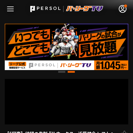
無料アカウント登録
ログイン
HOME
動画
日程･結果
順位表･成績
1軍公式戦
選手名鑑