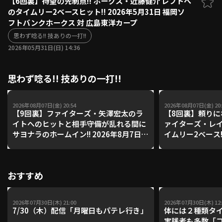
【6回裏】待望の先制点!! ホークス・近藤健介 レフトへ
のタイムリー2ベースヒット!! 2026年5月31日 福岡ソ
ファーム東地区
選手名鑑トップ
フトバンクホークス 対 広島東洋カープ
ニュース
北海道日本ハムファイターズ
ファーム中地区
思わず唸る!! 技ありの一打!!
東北楽天ゴールデンイーグルス
2026年05月31日(日) 14:36
ファーム西地区
埼玉西武ライオンズ
千葉ロッテマリーンズ
設定
交流戦
思わず唸る!! 技ありの一打!!
オリックス・バファローズ
福岡ソフトバンクホークス
2026年08月07日(金) 20:54
2026年08月07日(金) 20:
【9回裏】ファイターズ・矢澤宏太のラ
【8回裏】頼りに
イトへのヒットと相手守備が乱れる間に
ァイターズ・レイ
サヨナラのホームイン!! 2026年8月7日
イムリー2ベース!!
北海道日本ハムファイターズ 対 東北楽
日本ハムファイタ
天ゴールデンイーグルス
ルデンイーグル
おすすめ
2026年07月30日(木) 21:00
2026年07月30日(木) 12:
7/30（木）配信「月曜日もパテレ行き」
体には２種類タ
実践者も多数「