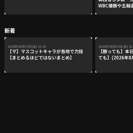
WBC優勝や五輪
レーナーが登場【P'
【鴻江理論】【
利用規約
プライバシーポリシー
新着
運営会社
（別ウィンドウで開く）
よくある質問
2026年08月07日(金) 23:20
2026年08月07日(金) 23:
特定商取引法の表示
アルバイト募集
（別ウィンドウで開く
【マ】マスコットキャラが各地で力投
【勝っても】本日
【まとめるほどではないまとめ】
ても】(2026年8
動画を検索（選手・チーム・プレー内容…）