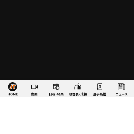
HOME
動画
日程・結果
順位表・成績
選手名鑑
ニュース
特集