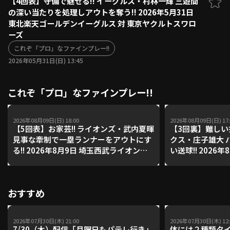
【4回表】守備で魅せる!! イーグルス・村林一輝 三遊間
の深い当たりを処理しアウトを奪う!! 2026年5月31日
ファーム東地区
選手名鑑トップ
東北楽天ゴールデンイーグルス 対 東京ヤクルトスワロ
ニュース
北海道日本ハムファイターズ
ーズ
ファーム中地区
東北楽天ゴールデンイーグルス
これぞ「プロ」なファインプレー!!
ファーム西地区
埼玉西武ライオンズ
2026年05月31日(日) 13:45
千葉ロッテマリーンズ
設定
交流戦
オリックス・バファローズ
これぞ「プロ」なファインプレー!!
福岡ソフトバンクホークス
2026年08月09日(日) 18:00
2026年08月09日(日) 17:
【5回表】お家芸!! ライオンズ・武内夏暉
【3回裏】難しい
見事な牽制で一塁ランナーをアウトにす
クス・庄子雄大 
る!! 2026年8月9日 埼玉西武ライオンズ
い送球!! 2026
対 福岡ソフトバンクホークス
ンズ 対 福岡ソ
おすすめ
2026年07月30日(木) 21:00
2026年07月30日(木) 12:
7/30（木）配信「月曜日もパテレ行き」
体には２種類タ