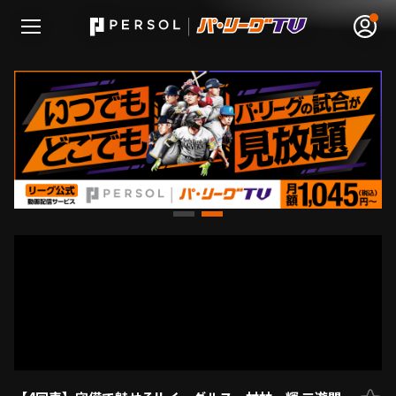
無料アカウント登録
ログイン
HOME
動画
日程･結果
順位表･成績
1軍公式戦
選手名鑑