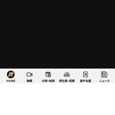
HOME
動画
日程・結果
順位表・成績
選手名鑑
ニュース
特集