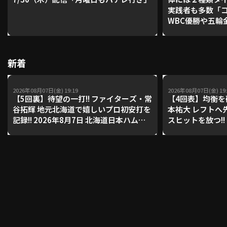
実践者も多数「
WBC優勝や五輪
レーナーが登場【P'
利用規約
プライバシーポリシー
【鴻江理論】【
運営会社
（別ウィンドウで開く）
よくある質問
新着
特定商取引法の表示
アルバイト募集
（別ウィンドウで開く
2026年08月07日(金) 19:19
2026年08月07日(金) 19:
【5回裏】待望の一打!! ファイターズ・常
【4回表】均衡を
谷拓輝 地元北海道で嬉しいプロ初安打を
本祐大 レフトへ
記録!! 2026年8月7日 北海道日本ハムフ
スヒットを放つ!! 
動画を検索（選手・チーム・プレー内容…）
ァイターズ 対 東北楽天ゴールデンイー
武ライオンズ 対
グルス
クス