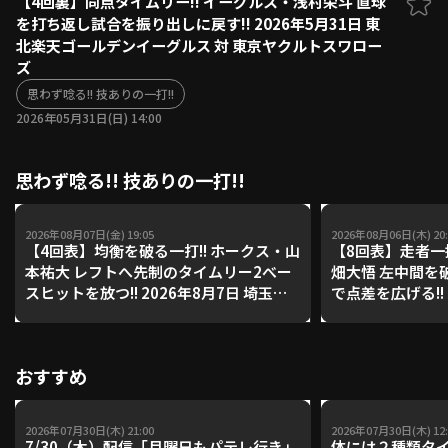
【4回裏】同点タイムリー!! イーグルス・浅村栄斗 直球
を打ち返し試合を振り出しに戻す!! 2026年5月31日 東
ファーム東地区
選手名鑑トップ
北楽天ゴールデンイーグルス 対 東京ヤクルトスワロー
ニュース
北海道日本ハムファイターズ
ズ
ファーム中地区
東北楽天ゴールデンイーグルス
思わず唸る!! 技ありの一打!!
ファーム西地区
埼玉西武ライオンズ
2026年05月31日(日) 14:00
千葉ロッテマリーンズ
設定
交流戦
オリックス・バファローズ
思わず唸る!! 技ありの一打!!
福岡ソフトバンクホークス
2026年08月07日(金) 19:05
2026年08月06日(木) 20:
【4回表】均衡を破る一打!! ホークス・山
【8回表】走者一
本祐大 レフトへ先制のタイムリー2べー
畑大悟 左中間を
スヒットを放つ!! 2026年8月7日 埼玉西
で点差を広げる!! 
武ライオンズ 対 福岡ソフトバンクホー
フトバンクホーク
クス
ファイターズ
おすすめ
2026年07月30日(木) 21:00
2026年07月30日(木) 12:
7/30（木）配信「月曜日もパテレ行き」
体には２種類タ