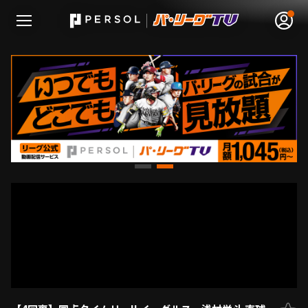
無料アカウント登録
ログイン
HOME
動画
日程･結果
順位表･成績
1軍公式戦
選手名鑑