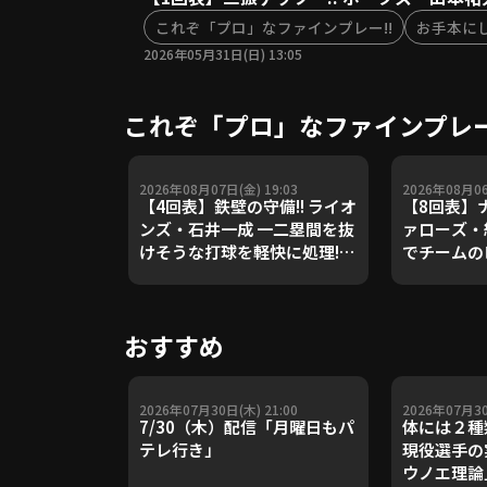
これぞ「プロ」なファインプレー!!
お手本にし
2026年05月31日(日) 13:05
これぞ「プロ」なファインプレー!
2026年08月07日(金) 19:03
2026年08月06
【4回表】鉄壁の守備!! ライオ
【8回表】ナ
ンズ・石井一成 一二塁間を抜
ァローズ・
けそうな打球を軽快に処理!!
でチームの
2026年8月7日 埼玉西武ライ
る!! 202
オンズ 対 福岡ソフトバンクホ
ス・バファ
ークス
ゴールデン
おすすめ
2026年07月30日(木) 21:00
2026年07月30
7/30（木）配信「月曜日もパ
体には２種
テレ行き」
現役選手の
ウノエ理論