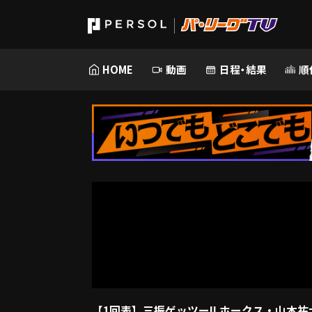
HOME
動画
日程・結果
順
【1回表】三振ゲッツー!! ホークス・山本祐大