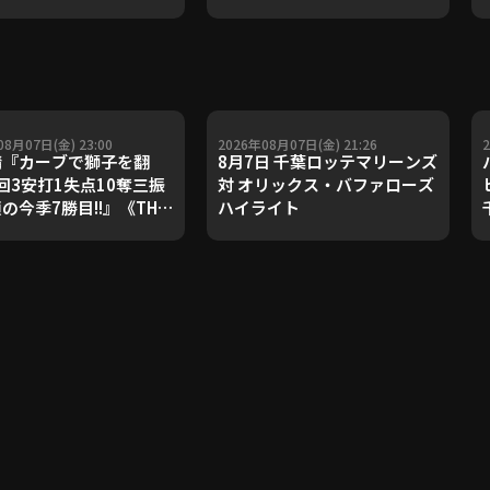
08月07日(金) 23:00
2026年08月07日(金) 21:26
『カーブで獅子を翻
8月7日 千葉ロッテマリーンズ
回3安打1失点10奪三振
対 オリックス・バファローズ
顔の今季7勝目!!』《THE
ハイライト
URE PLAYER》