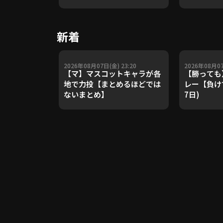
や五輪金メ
トレーナー
Update 
新着
【進行：上
2026年08月07日(金) 23:20
2026年08月07
【マ】マスコットキャラが各
【勝っても
地で力投【まとめるほどでは
レー【負けて
ないまとめ】
7日)