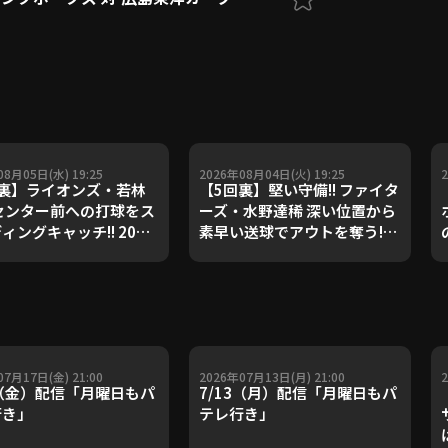
08月05日(水) 19:25
2026年08月04日(火) 19:25
回裏】ライオンズ・若林
【5回裏】堅い守備!! ファイタ
センター前への打球をス
ーズ・水野達稀 深い位置から
ィングキャッチ!! 2026
素早い送球でアウトを奪う!!
5日 千葉ロッテマリーン
2026年8月4日 福岡ソフトバ
 埼玉西武ライオンズ
ンクホークス 対 北海道日本ハ
ムファイターズ
07月17日(金) 21:00
2026年07月13日(月) 21:00
7（金）配信「月曜日もパ
7/13（月）配信「月曜日もパ
行き」
テレ行き」