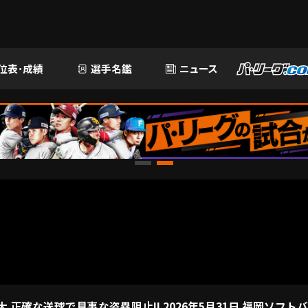
位表･成績
選手名鑑
ニュース
 正確な送球で見事な盗塁阻止!! 2026年5月31日 福岡ソフ