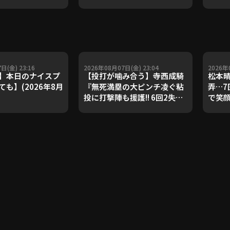
ダルを支えた凄腕
子侑司が語る！守備の隙をつ
が登場【P's
く技術【進行：上重聡アナ】
#18】【鴻江理論】
【P's Update #17】
重聡アナ】
日(金) 23:16
2026年08月07日(金) 23:04
2026年
】本日のナイスプ
【投打が噛み合う】寺西成騎
松本晴
も】(2026年8月
『無死満塁の大ピンチ凌ぐ粘
弄…7
投に打撃陣も援護!! 6回2失点
で笑
で4カ月ぶりとなる先発勝
FEAT
利!!』