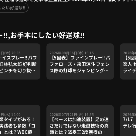
たい好送球!!
!,お手本にしたい好送球!!
日(木) 20:36
2026年08月06日(木) 19:15
2026年
イスプレー!! バフ
【5回表】ファインプレー!! バ
【5
紅林弘太郎 好判断
ファローズ・来田涼斗 フェン
楽人 
ピンチを切り抜け
ス際の打球をジャンピングキ
ライデ
6年8月6日 オリック
ャッチ!! 2026年8月6日 オリ
年8月
ローズ 対 東北楽天
ックス・バファローズ 対 東北
ズ 対
イーグルス
楽天ゴールデンイーグルス
日(木) 12:00
2026年07月21日(火) 16:55
2026年
類タイプがある！
【ベースは加速装置】足の速
7/1
実践者も多数「コ
さだけではない走塁技術の真
テレ
」とは？WBC優勝
髄とは？盗塁王2度獲得の金