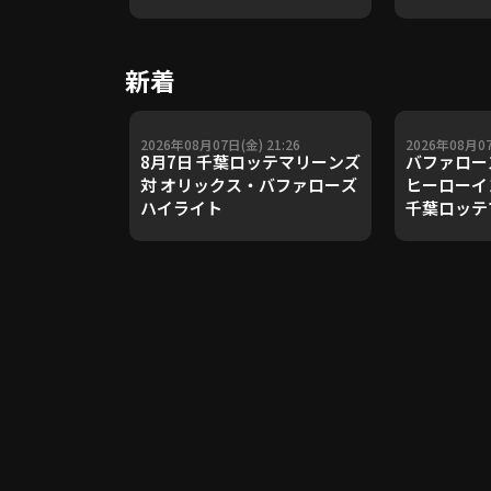
や五輪金メ
トレーナー
Update 
新着
【進行：上
2026年08月07日(金) 21:26
2026年08月07
8月7日 千葉ロッテマリーンズ
バファロー
対 オリックス・バファローズ
ヒーローイ
ハイライト
千葉ロッテ
ックス・バ