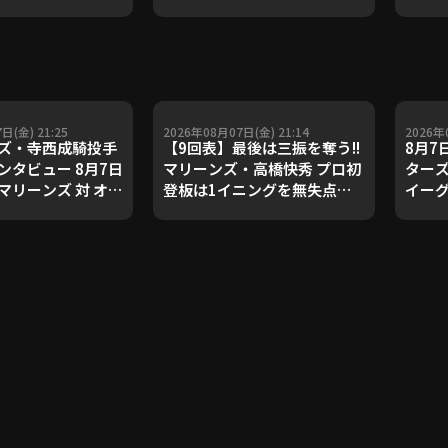
ダルを支えた凄腕
子侑司が語る！守備の隙をつ
が登場【P's
く技術【進行：上重聡アナ】
#18】【鴻江理論】
【P's Update #17】
重聡アナ】
日(金) 21:25
2026年08月07日(金) 21:14
2026年
ズ・寺西成騎投手
【9回表】最後は三振を奪う!!
8月7
ンタビュー 8月7日
マリーンズ・高橋快秀 プロ初
ターズ
マリーンズ 対 オリ
登板は1イニングを無失点に
イーグ
ファローズ
抑える好投!! 2026年8月7日
千葉ロッテマリーンズ 対 オリ
ックス・バファローズ