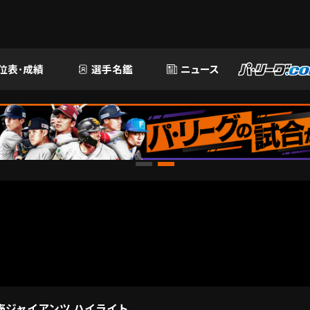
位表･成績
選手名鑑
ニュース
読売ジャイアンツ ハイライト