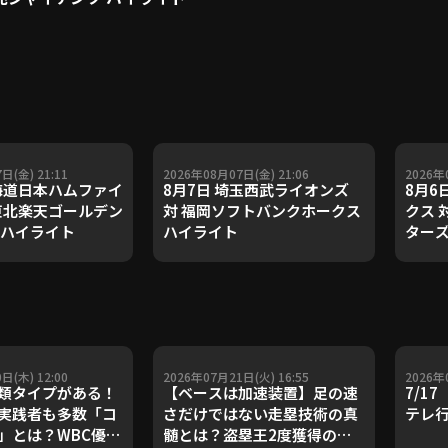
日(金) 21:11
2026年08月07日(金) 21:06
2026年
北海道日本ハムファイ
8月7日 埼玉西武ライオンズ
8月6
 東北楽天ゴールデン
対 福岡ソフトバンクホークス
クス 
 ハイライト
ハイライト
ターズ
日(木) 12:00
2026年07月21日(火) 16:55
2026年
類タイプがある！
【ベースは加速装置】足の速
7/1
実践者も多数「コ
さだけではない走塁技術の真
テレ
」とは？WBC優勝
髄とは？盗塁王2度獲得の金