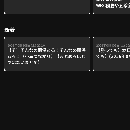
WBC優勝や五輪
レーナーが登場【P'
【鴻江理論】【
利用規約
プライバシーポリシー
新着
運営会社
（別ウィンドウで開く）
よくある質問
2026年08月08日(土) 22:10
2026年08月08日(土) 22:
特定商取引法の表示
アルバイト募集
（別ウィンドウで開く
【そ】そんなの関係ある！そんなの関係
【勝っても】本日
ある！（小島つながり）【まとめるほど
ても】(2026年8
ではないまとめ】
動画を検索（選手・チーム・プレー内容…）