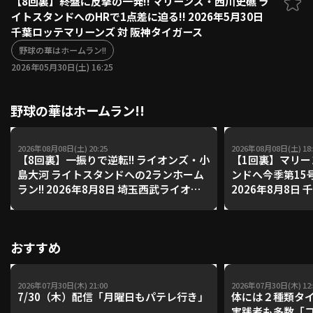
【8回裏】終盤に反撃の一発!! マリーンズ・西川史礁 ラ
イトスタンドへのHRで1点差に迫る!! 2026年5月30日
ファーム東地区
選手名鑑トップ
千葉ロッテマリーンズ 対 阪神タイガース
ニュース
北海道日本ハムファイターズ
ファーム中地区
野球の華はホームラン!!
東北楽天ゴールデンイーグルス
2026年05月30日(土) 16:25
ファーム西地区
埼玉西武ライオンズ
千葉ロッテマリーンズ
設定
交流戦
野球の華はホームラン!!
オリックス・バファローズ
福岡ソフトバンクホークス
2026年08月08日(土) 20:25
2026年08月08日(土) 18:
【8回裏】一振りで逆転!! ライオンズ・小
【1回裏】マリー
島大河 ライトスタンドへの2ランホーム
ンドへ今季第15号
ラン!! 2026年8月8日 埼玉西武ライオン
2026年8月8日
ズ 対 福岡ソフトバンクホークス
オリックス・バ
おすすめ
2026年07月30日(木) 21:00
2026年07月30日(木) 12:
7/30（木）配信「月曜日もパテレ行き」
体には２種類タ
実践者も多数「