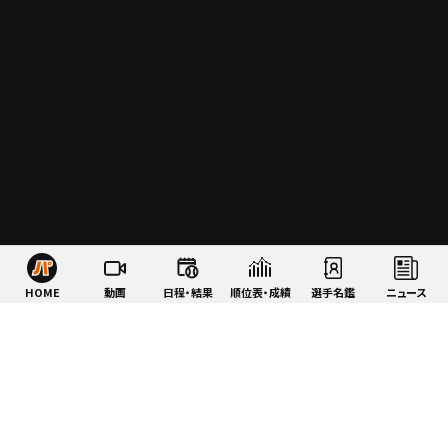
HOME
動画
日程・結果
順位表・成績
選手名鑑
ニュース
特集