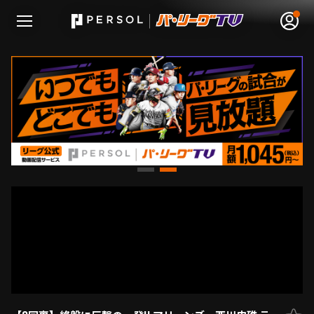
無料アカウント登録
ログイン
HOME
動画
日程･結果
順位表･成績
1軍公式戦
選手名鑑