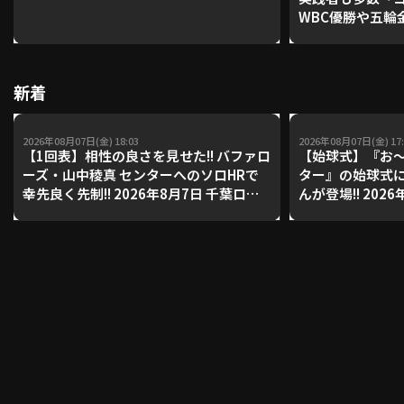
WBC優勝や五輪
レーナーが登場【P'
【鴻江理論】【
利用規約
プライバシーポリシー
新着
運営会社
（別ウィンドウで開く）
よくある質問
2026年08月07日(金) 18:03
2026年08月07日(金) 17:
特定商取引法の表示
アルバイト募集
（別ウィンドウで開く
【1回表】相性の良さを見せた!! バファロ
【始球式】『お
ーズ・山中稜真 センターへのソロHRで
ター』の始球式
幸先良く先制!! 2026年8月7日 千葉ロッ
んが登場!! 202
テマリーンズ 対 オリックス・バファロ
オンズ 対 福岡
動画を検索（選手・チーム・プレー内容…）
ーズ