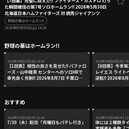
【7回裏】完璧に捉えた!! ファイターズ・カストロ 打っ
た瞬間確信の第7号ソロホームラン!! 2026年5月30日
ファーム東地区
選手名鑑トップ
北海道日本ハムファイターズ 対 読売ジャイアンツ
ニュース
北海道日本ハムファイターズ
ファーム中地区
野球の華はホームラン!!
東北楽天ゴールデンイーグルス
2026年05月30日(土) 16:20
ファーム西地区
埼玉西武ライオンズ
千葉ロッテマリーンズ
設定
交流戦
野球の華はホームラン!!
オリックス・バファローズ
福岡ソフトバンクホークス
2026年08月07日(金) 18:03
2026年08月06日(木) 19:
【1回表】相性の良さを見せた!! バファロ
【6回表】今季第2
ーズ・山中稜真 センターへのソロHRで
レイエス ライト
幸先良く先制!! 2026年8月7日 千葉ロッ
逆転!! 2026年
テマリーンズ 対 オリックス・バファロ
ホークス 対 北
ーズ
ズ
おすすめ
2026年07月30日(木) 21:00
2026年07月30日(木) 12:
7/30（木）配信「月曜日もパテレ行き」
体には２種類タ
実践者も多数「