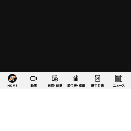
HOME
動画
日程・結果
順位表・成績
選手名鑑
ニュース
特集