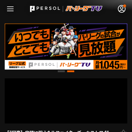
無料アカウント登録
ログイン
HOME
動画
日程･結果
順位表･成績
1軍公式戦
選手名鑑