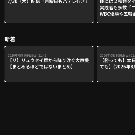
7/30（木）配信「月曜日もパテレ行き」
体には２種類タ
実践者も多数「
WBC優勝や五輪
レーナーが登場【P'
利用規約
プライバシーポリシー
【鴻江理論】【
運営会社
（別ウィンドウで開く）
よくある質問
新着
特定商取引法の表示
アルバイト募集
（別ウィンドウで開く
2026年08月09日(日) 21:45
2026年08月09日(日) 21:
【リ】リュウセイ群から降り注ぐ大声援
【勝っても】本日
【まとめるほどではないまとめ】
ても】(2026年8
動画を検索（選手・チーム・プレー内容…）