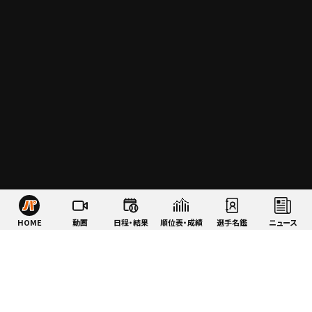
HOME
動画
日程・結果
順位表・成績
選手名鑑
ニュース
特集