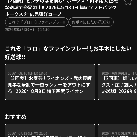
【2回表】ピンチの芽を摘む!! ホークス・山本祐大 正確
な送球で盗塁阻止!! 2026年5月30日 福岡ソフトバンク
ファーム東地区
選手名鑑トップ
ホークス 対 広島東洋カープ
ニュース
北海道日本ハムファイターズ
ファーム中地区
これぞ「プロ」なファインプレー!!
お手本にしたい好送球!!
東北楽天ゴールデンイーグルス
2026年05月30日(土) 14:30
ファーム西地区
埼玉西武ライオンズ
千葉ロッテマリーンズ
設定
交流戦
これぞ「プロ」なファインプレー!!,お手本にしたい
オリックス・バファローズ
好送球!!
福岡ソフトバンクホークス
2026年08月09日(日) 18:00
2026年08月09日(日) 17:
【5回表】お家芸!! ライオンズ・武内夏暉
【3回裏】難しい
見事な牽制で一塁ランナーをアウトにす
クス・庄子雄大 
る!! 2026年8月9日 埼玉西武ライオンズ
い送球!! 2026
対 福岡ソフトバンクホークス
ンズ 対 福岡ソ
おすすめ
2026年07月30日(木) 21:00
2026年07月30日(木) 12: