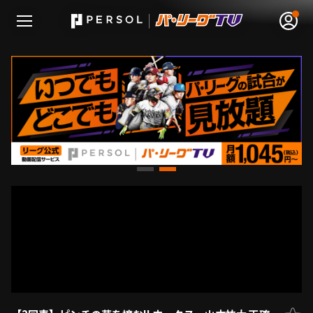
無料アカウント登録
ログイン
HOME
動画
日程･結果
順位表･成績
1軍公式戦
選手名鑑