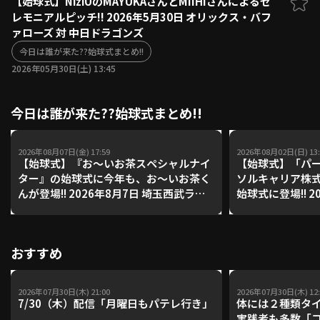
【始球式】NiziUのMAYUKAさんとMIIHIさんによるセ
レモニアルピッチ!! 2026年5月30日 オリックス・バフ
ファーム東地区
選手名鑑トップ
ァローズ 対 中日ドラゴンズ
ニュース
北海道日本ハムファイターズ
ファーム中地区
今日は誰が来た??始球式まとめ!!
東北楽天ゴールデンイーグルス
2026年05月30日(土) 13:45
ファーム西地区
埼玉西武ライオンズ
千葉ロッテマリーンズ
設定
交流戦
今日は誰が来た??始球式まとめ!!
オリックス・バファローズ
福岡ソフトバンクホークス
2026年08月07日(金) 17:59
2026年08月02日(日) 13:
【始球式】『お～いお茶スペシャルナイ
【始球式】「パー
ター』の始球式に今年も、お～いお茶く
ソルキャリア株
んが登場!! 2026年8月7日 埼玉西武ライ
始球式に登場!! 2026年8月2日 北海道日
オンズ 対 福岡ソフトバンクホークス
本ハムファイター
ーンズ
おすすめ
2026年07月30日(木) 21:00
2026年07月30日(木) 12:
7/30（木）配信「月曜日もパテレ行き」
体には２種類タ
実践者も多数「