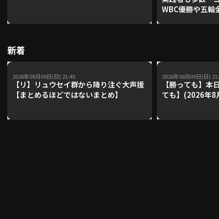
WBC優勝や五輪
レーナーが登場【P'
【鴻江理論】【
利用規約
プライバシーポリシー
新着
運営会社
（別ウィンドウで開く）
よくある質問
2026年08月09日(日) 21:45
2026年08月09日(日) 21:
特定商取引法の表示
アルバイト募集
（別ウィンドウで開く
【リ】リュウセイ群から降り注ぐ大声援
【勝っても】本日
【まとめるほどではないまとめ】
ても】(2026年8
動画を検索（選手・チーム・プレー内容…）