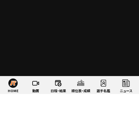
HOME
動画
日程・結果
順位表・成績
選手名鑑
ニュース
特集