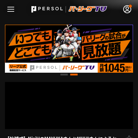
無料アカウント登録
ログイン
HOME
動画
日程･結果
順位表･成績
1軍公式戦
選手名鑑