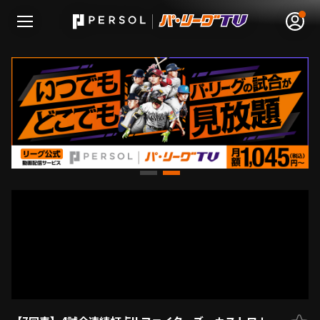
無料アカウント登録
ログイン
HOME
動画
日程･結果
順位表･成績
1軍公式戦
選手名鑑