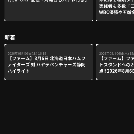
実践者も多数「
WBC優勝や五輪
レーナーが登場【P'
利用規約
プライバシーポリシー
【鴻江理論】【
運営会社
（別ウィンドウで開く）
よくある質問
新着
特定商取引法の表示
アルバイト募集
（別ウィンドウで開く
2026年08月06日(木) 16:18
2026年08月06日(木) 15:
【ファーム】8月6日 北海道日本ハムフ
【ファーム】ファ
ァイターズ 対 ハヤテベンチャーズ静岡
トスタンドへの
ハイライト
点!! 2026年8
動画を検索（選手・チーム・プレー内容…）
イターズ 対 ハ