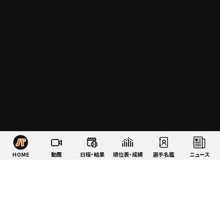
HOME
動画
日程・結果
順位表・成績
選手名鑑
ニュース
特集