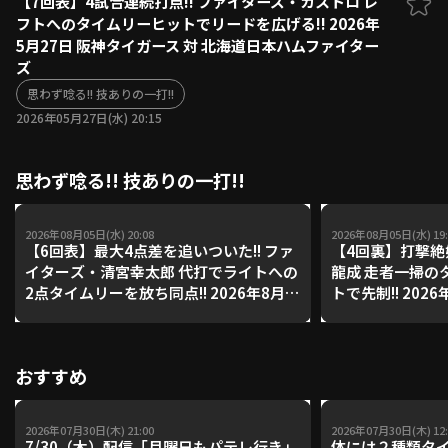
【7回表】4試合連続打点!! ファイターズ・カストロ レ
フトへのタイムリーヒットでリードを広げる!! 2026年
ファーム東地区
選手名鑑トップ
5月27日 阪神タイガース 対 北海道日本ハムファイター
ニュース
北海道日本ハムファイターズ
ズ
ファーム中地区
東北楽天ゴールデンイーグルス
思わず唸る!! 技ありの一打!!
ファーム西地区
埼玉西武ライオンズ
2026年05月27日(水) 20:15
千葉ロッテマリーンズ
設定
交流戦
オリックス・バファローズ
思わず唸る!! 技ありの一打!!
福岡ソフトバンクホークス
2026年08月05日(水) 20:08
2026年08月05日(水) 19:
【6回表】最大4点差を追いついた!! ファ
【4回裏】打撃絶
イターズ・清宮幸太郎 代打でライトへの
龍成 走者一掃の
2点タイムリーを放ち同点!! 2026年8月5
トで先制!! 202
日 福岡ソフトバンクホークス 対 北海道
リーンズ 対 埼
日本ハムファイターズ
おすすめ
2026年07月30日(木) 21:00
2026年07月30日(木) 12:
7/30（木）配信「月曜日もパテレ行き」
体には２種類タ