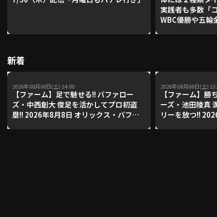
実践者も多数「
WBC優勝や五輪
レーナーが登場【P'
利用規約
プライバシーポリシー
【鴻江理論】【
運営会社
（別ウィンドウで開く）
よくある質問
新着
特定商取引法の表示
アルバイト募集
（別ウィンドウで開く
2026年08月08日(土) 14:00
2026年08月08日(土) 13:
【ファーム】足で魅せる!! バファロー
【ファーム】勝ち
ズ・中西創大 俊足を活かしてプロ初盗
ーズ・池田陵真 
塁!! 2026年8月8日 オリックス・バファ
リーを放つ!! 20
動画を検索（選手・チーム・プレー内容…）
ローズ 対 東京ヤクルトスワローズ
ス・バファローズ
ローズ