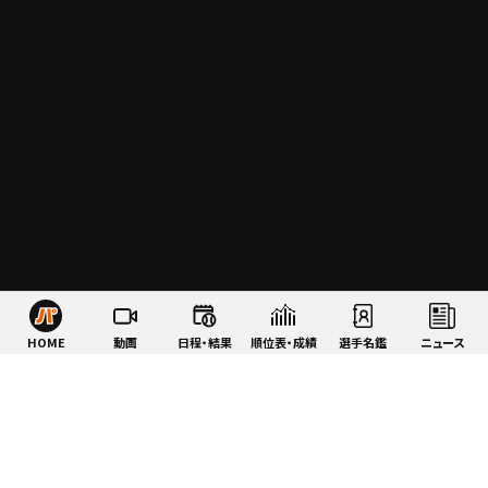
HOME
動画
日程・結果
順位表・成績
選手名鑑
ニュース
特集