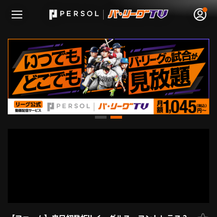
無料アカウント登録
ログイン
HOME
動画
日程･結果
順位表･成績
1軍公式戦
選手名鑑