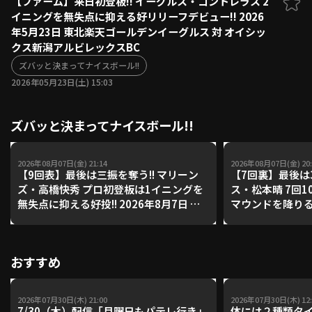
【ファーム】来日初登板!! イーグルス・コントレラス 2
イニングを無失点に抑える好リリーフデビュー!! 2026
ファーム東地区
選手名鑑トップ
年5月23日 東北楽天ゴールデンイーグルス 対 オイシッ
ニュース
北海道日本ハムファイターズ
クス新潟アルビレックスBC
ファーム中地区
東北楽天ゴールデンイーグルス
ズバッと決まってナイスボール!!
ファーム西地区
埼玉西武ライオンズ
2026年05月23日(土) 15:03
千葉ロッテマリーンズ
設定
交流戦
オリックス・バファローズ
ズバッと決まってナイスボール!!
福岡ソフトバンクホークス
2026年08月07日(金) 21:14
2026年08月07日(金) 20:
【9回表】最後は三振を奪う!! マリーン
【7回裏】最後は3
ズ・高橋快秀 プロ初登板は1イニングを
ス・松本晴 7回1
無失点に抑える好投!! 2026年8月7日 千
マウンドを降りる!!
葉ロッテマリーンズ 対 オリックス・バ
西武ライオンズ 
ファローズ
ークス
おすすめ
2026年07月30日(木) 21:00
2026年07月30日(木) 12:
7/30（木）配信「月曜日もパテレ行き」
体には２種類タ