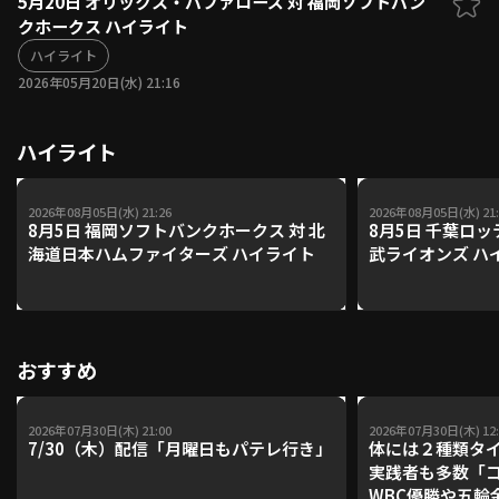
5月20日 オリックス・バファローズ 対 福岡ソフトバン
クホークス ハイライト
ファーム東地区
選手名鑑トップ
ニュース
ハイライト
北海道日本ハムファイターズ
ファーム中地区
2026年05月20日(水) 21:16
東北楽天ゴールデンイーグルス
ファーム西地区
埼玉西武ライオンズ
ハイライト
千葉ロッテマリーンズ
設定
交流戦
オリックス・バファローズ
福岡ソフトバンクホークス
2026年08月05日(水) 21:26
2026年08月05日(水) 21:
8月5日 福岡ソフトバンクホークス 対 北
8月5日 千葉ロッ
海道日本ハムファイターズ ハイライト
武ライオンズ ハ
おすすめ
2026年07月30日(木) 21:00
2026年07月30日(木) 12:
7/30（木）配信「月曜日もパテレ行き」
体には２種類タ
実践者も多数「
WBC優勝や五輪