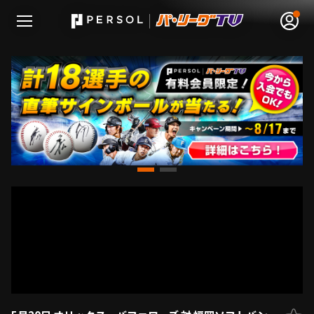
無料アカウント登録
ログイン
HOME
動画
日程･結果
順位表･成績
1軍公式戦
選手名鑑