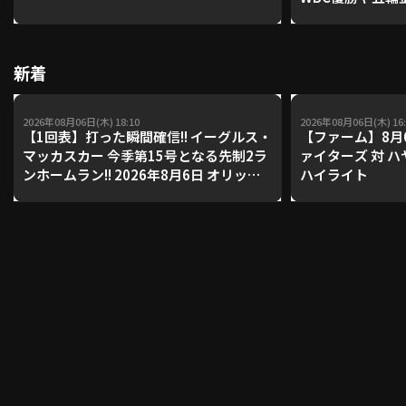
レーナーが登場【P'
【鴻江理論】【
利用規約
プライバシーポリシー
新着
運営会社
（別ウィンドウで開く）
よくある質問
2026年08月06日(木) 18:10
2026年08月06日(木) 16:
【1回表】打った瞬間確信!! イーグルス・
【ファーム】8月
特定商取引法の表示
アルバイト募集
（別ウィンドウで開く
マッカスカー 今季第15号となる先制2ラ
ァイターズ 対 
ンホームラン!! 2026年8月6日 オリック
ハイライト
ス・バファローズ 対 東北楽天ゴールデ
ンイーグルス
動画を検索（選手・チーム・プレー内容…）