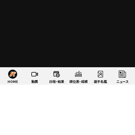
HOME
動画
日程・結果
順位表・成績
選手名鑑
ニュース
特集