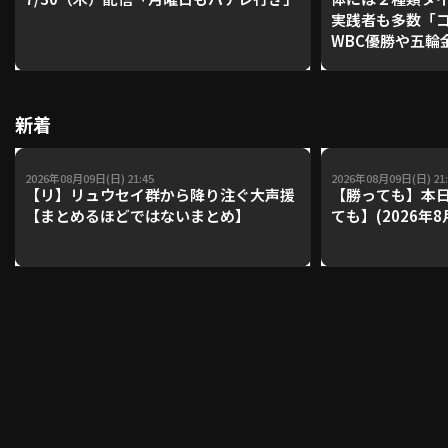
実践者も多数「
WBC優勝や五輪
レーナーが登場【P'
利用規約
プライバシーポリシー
【鴻江理論】【
運営会社
（別ウィンドウで開く）
よくある質問
新着
特定商取引法の表示
アルバイト募集
（別ウィンドウで開く
2026年08月09日(日) 21:45
2026年08月09日(日) 21:
【リ】リュウセイ群から降り注ぐ大声援
【勝っても】本日
【まとめるほどではないまとめ】
ても】(2026年8
動画を検索（選手・チーム・プレー内容…）