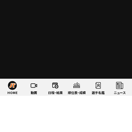
HOME
動画
日程・結果
順位表・成績
選手名鑑
ニュース
特集