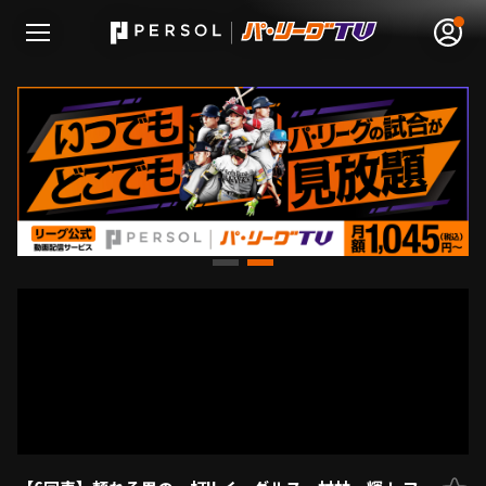
無料アカウント登録
ログイン
HOME
動画
日程･結果
順位表･成績
1軍公式戦
選手名鑑