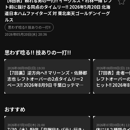
【6回表】頼れる男の一打!! イーグルス・村林一輝 レフ
ト前に抜ける同点のタイムリー!! 2026年5月20日 北海
ファーム東地区
選手名鑑トップ
道日本ハムファイターズ 対 東北楽天ゴールデンイーグ
ニュース
北海道日本ハムファイターズ
ルス
ファーム中地区
東北楽天ゴールデンイーグルス
思わず唸る!! 技ありの一打!!
ファーム西地区
埼玉西武ライオンズ
2026年05月20日(水) 20:36
千葉ロッテマリーンズ
設定
交流戦
オリックス・バファローズ
思わず唸る!! 技ありの一打!!
福岡ソフトバンクホークス
2026年08月09日(日) 19:30
2026年08月09日(日) 19:
【7回裏】逆方向へ!! マリーンズ・佐藤都
【7回表】走者一
志也 レフトオーバーの2点タイムリー2
レフトオーバーの
ベース!! 2026年8月9日 千葉ロッテマリ
ヒット!! 2026
ーンズ 対 オリックス・バファローズ
ンズ 対 福岡ソ
おすすめ
2026年07月30日(木) 21:00
2026年07月30日(木) 12:
7/30（木）配信「月曜日もパテレ行き」
体には２種類タ