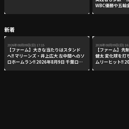
WBC優勝や五輪
レーナーが登場【P'
【鴻江理論】【
利用規約
プライバシーポリシー
新着
運営会社
（別ウィンドウで開く）
よくある質問
2026年08月09日(日) 17:15
2026年08月09日(日) 16:
特定商取引法の表示
アルバイト募集
（別ウィンドウで開く
【ファーム】大きな当たりはスタンド
【ファーム】先制
へ!! マリーンズ・井上広大 左中間へのソ
健太 変化球を打
ロホームラン!! 2026年8月9日 千葉ロッ
ムリーヒット!! 2
テマリーンズ 対 読売ジャイアンツ
テマリーンズ 対
動画を検索（選手・チーム・プレー内容…）