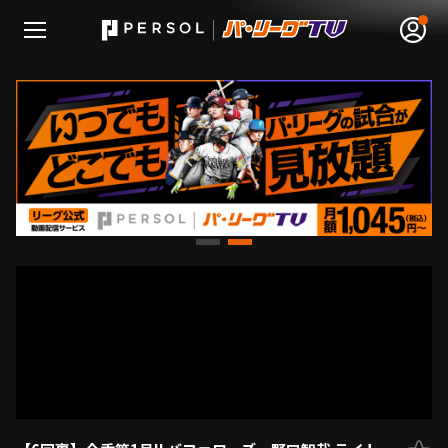
無料アカウント登録
ログイン
HOME
動画
日程･結果
順位表･成績
1軍公式戦
選手名鑑