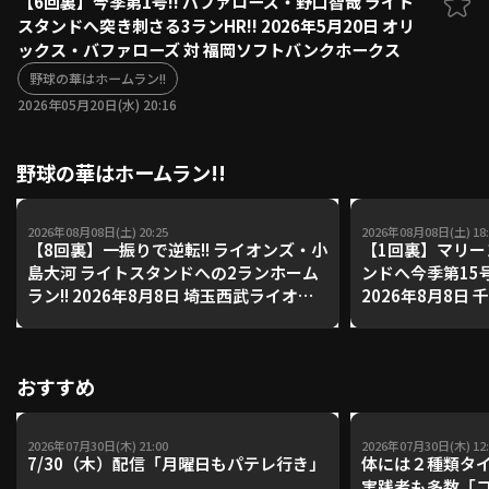
【6回裏】今季第1号!! バファローズ・野口智哉 ライト
スタンドへ突き刺さる3ランHR!! 2026年5月20日 オリ
ファーム東地区
選手名鑑トップ
ックス・バファローズ 対 福岡ソフトバンクホークス
ニュース
北海道日本ハムファイターズ
ファーム中地区
野球の華はホームラン!!
東北楽天ゴールデンイーグルス
2026年05月20日(水) 20:16
ファーム西地区
埼玉西武ライオンズ
千葉ロッテマリーンズ
設定
交流戦
野球の華はホームラン!!
オリックス・バファローズ
福岡ソフトバンクホークス
2026年08月08日(土) 20:25
2026年08月08日(土) 18:
【8回裏】一振りで逆転!! ライオンズ・小
【1回裏】マリー
島大河 ライトスタンドへの2ランホーム
ンドへ今季第15号
ラン!! 2026年8月8日 埼玉西武ライオン
2026年8月8日
ズ 対 福岡ソフトバンクホークス
オリックス・バ
おすすめ
2026年07月30日(木) 21:00
2026年07月30日(木) 12:
7/30（木）配信「月曜日もパテレ行き」
体には２種類タ
実践者も多数「