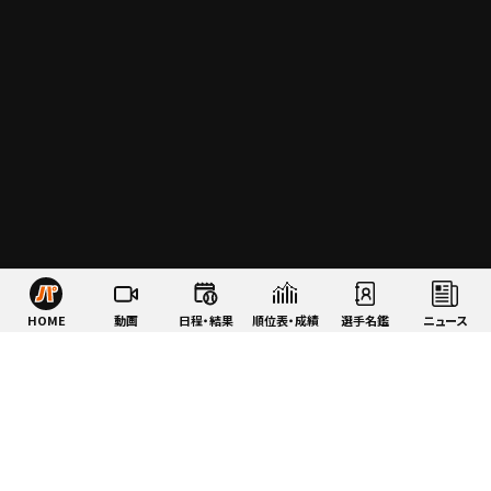
HOME
動画
日程・結果
順位表・成績
選手名鑑
ニュース
特集