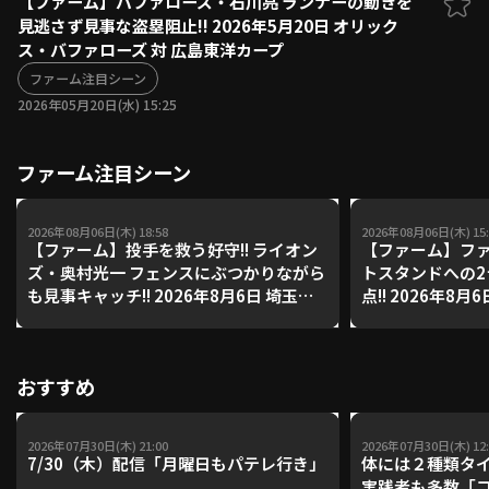
【ファーム】バファローズ・石川亮 ランナーの動きを
見逃さず見事な盗塁阻止!! 2026年5月20日 オリック
ファーム東地区
選手名鑑トップ
ス・バファローズ 対 広島東洋カープ
ニュース
北海道日本ハムファイターズ
ファーム中地区
ファーム注目シーン
東北楽天ゴールデンイーグルス
2026年05月20日(水) 15:25
ファーム西地区
埼玉西武ライオンズ
千葉ロッテマリーンズ
設定
交流戦
ファーム注目シーン
オリックス・バファローズ
福岡ソフトバンクホークス
2026年08月06日(木) 18:58
2026年08月06日(木) 15:
【ファーム】投手を救う好守!! ライオン
【ファーム】ファ
ズ・奥村光一 フェンスにぶつかりながら
トスタンドへの
も見事キャッチ!! 2026年8月6日 埼玉西
点!! 2026年8
武ライオンズ 対 阪神タイガース
イターズ 対 ハ
おすすめ
2026年07月30日(木) 21:00
2026年07月30日(木) 12:
7/30（木）配信「月曜日もパテレ行き」
体には２種類タ
実践者も多数「