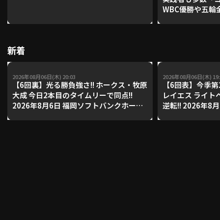
WBC優勝や五輪
レーナーが登場【P'
【鴻江理論】【
利用規約
プライバシーポリシー
新着
運営会社
（別ウィンドウで開く）
よくある質問
2026年08月06日(木) 20:03
2026年08月06日(木) 19:
特定商取引法の表示
アルバイト募集
（別ウィンドウで開く
【6回裏】光る勝負強さ!! ホークス・牧原
【6回表】今季第2
大成 今日2本目のタイムリーで同点!!
レイエス ライト
2026年8月6日 福岡ソフトバンクホーク
逆転!! 2026年
ス 対 北海道日本ハムファイターズ
ホークス 対 北
動画を検索（選手・チーム・プレー内容…）
ズ