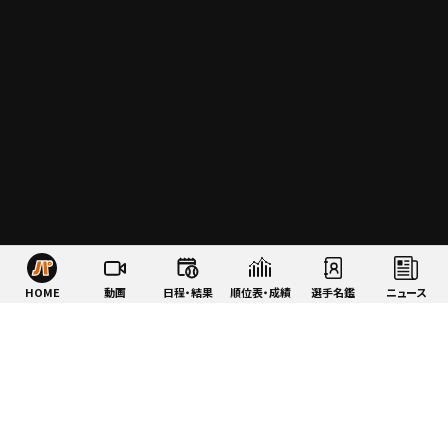
HOME
動画
日程・結果
順位表・成績
選手名鑑
ニュース
特集