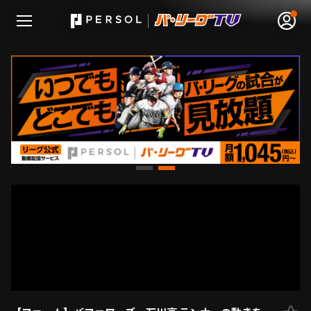
無料アカウント登録
ログイン
HOME
動画
日程･結果
順位表･成績
1軍公式戦
選手名鑑