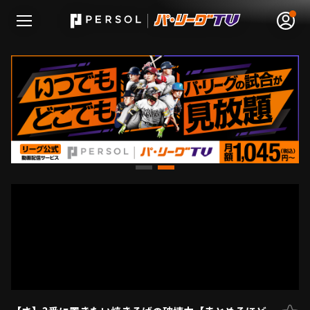
無料アカウント登録
ログイン
HOME
動画
日程･結果
順位表･成績
1軍公式戦
選手名鑑