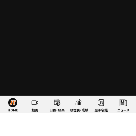
HOME
動画
日程・結果
順位表・成績
選手名鑑
ニュース
特集