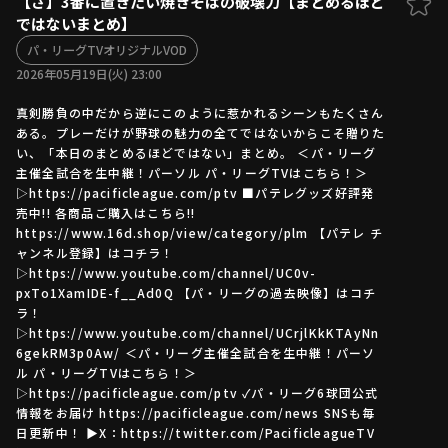
【さ】3番に置きたい焼きそばの破壊力【まとめるほど
ではないまとめ】
ファーム東地区
選手名鑑トップ
ニュース
パ・リーグTVオリジナルVOD
北海道日本ハムファイターズ
ファーム中地区
2026年05月19日(火) 23:00
東北楽天ゴールデンイーグルス
ファーム西地区
埼玉西武ライオンズ
真剣勝負の中だから逆にこのように惹かれるシーンもたくさん
ある。プレーだけが野球の魅力の全てではないからこそ贈りた
千葉ロッテマリーンズ
設定
交流戦
い、「本日のまとめるほどではない」まとめ。 ＜パ・リーグ
オリックス・バファローズ
主催全試合を生中継！パーソル パ・リーグTVはこちら！＞
福岡ソフトバンクホークス
▷https://pacificleague.com/ptv ■パテレグッズ好評発
売中!! 各商品ご購入はこちら!!
https://www.16d.shop/view/category/plm 【パテレ チ
ャンネル登録】はコチラ！
▷https://www.youtube.com/channel/UC0v-
pxTo1XamIDE-f__Ad0Q 【パ・リーグの過去映像】はコチ
ラ！
▷https://www.youtube.com/channel/UCrjlKkKTAyNn
6gekRM3p0Aw/ ＜パ・リーグ主催全試合を生中継！パーソ
ル パ・リーグTVはこちら！＞
▷https://pacificleague.com/ptv ✓パ・リーグ6球団公式
情報をお届け https://pacificleague.com/news SNSも毎
日更新中！ ▶X：https://twitter.com/PacificleagueTV