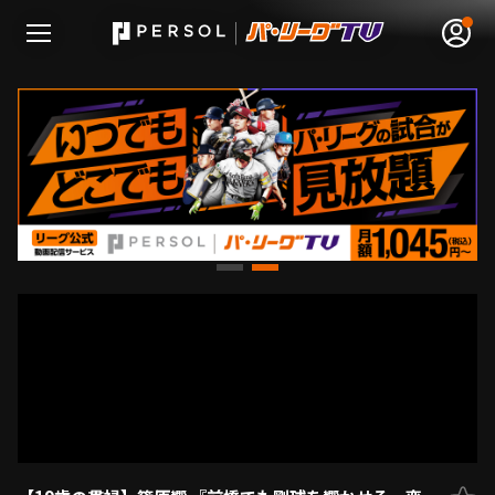
無料アカウント登録
ログイン
HOME
動画
日程･結果
順位表･成績
1軍公式戦
選手名鑑