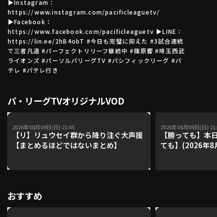
▶Instagram：
https://www.instagram.com/pacificleaguetv/
▶Facebook：
https://www.facebook.com/pacificleaguetv ▶LINE：
利用規約
プライバシーポリシー
https://lin.ee/2hB4obT #今日も完璧に抑えた #3試合連続
で三者凡退 #パーフェクトリリーフ継続中 #篠原響 #埼玉西武
運営会社
（別ウィンドウで開く）
よくある質問
ライオンズ #パーソルパリーグTV #パシフィックリーグ #パ
テレ #パテレ行き
特定商取引法の表示
アルバイト募集
（別ウィンドウで開く
パ・リーグTVオリジナルVOD
動画を検索（選手・チーム・プレー内容…）
2026年08月09日(日) 21:45
2026年08月09日(日) 21:
【リ】リュウセイ群から降り注ぐ大声援
【勝っても】本日
【まとめるほどではないまとめ】
ても】(2026年8
おすすめ