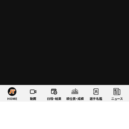
HOME
動画
日程・結果
順位表・成績
選手名鑑
ニュース
特集