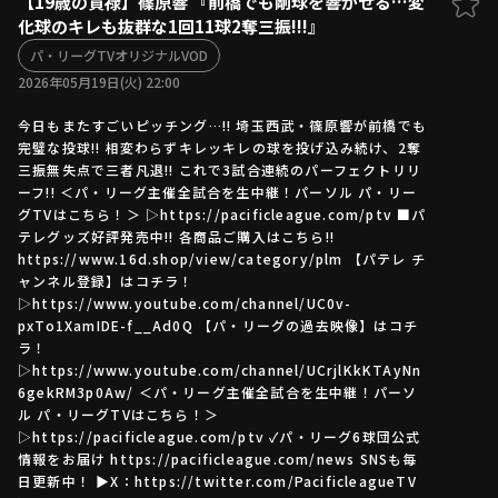
【19歳の貫禄】篠原響 『前橋でも剛球を響かせる…変
化球のキレも抜群な1回11球2奪三振!!!』
ファーム東地区
選手名鑑トップ
ニュース
パ・リーグTVオリジナルVOD
北海道日本ハムファイターズ
ファーム中地区
2026年05月19日(火) 22:00
東北楽天ゴールデンイーグルス
ファーム西地区
埼玉西武ライオンズ
今日もまたすごいピッチング…!! 埼玉西武・篠原響が前橋でも
完璧な投球!! 相変わらずキレッキレの球を投げ込み続け、2奪
千葉ロッテマリーンズ
設定
交流戦
三振無失点で三者凡退!! これで3試合連続のパーフェクトリリ
オリックス・バファローズ
ーフ!! ＜パ・リーグ主催全試合を生中継！パーソル パ・リー
福岡ソフトバンクホークス
グTVはこちら！＞ ▷https://pacificleague.com/ptv ■パ
テレグッズ好評発売中!! 各商品ご購入はこちら!!
https://www.16d.shop/view/category/plm 【パテレ チ
ャンネル登録】はコチラ！
▷https://www.youtube.com/channel/UC0v-
pxTo1XamIDE-f__Ad0Q 【パ・リーグの過去映像】はコチ
ラ！
▷https://www.youtube.com/channel/UCrjlKkKTAyNn
6gekRM3p0Aw/ ＜パ・リーグ主催全試合を生中継！パーソ
ル パ・リーグTVはこちら！＞
▷https://pacificleague.com/ptv ✓パ・リーグ6球団公式
情報をお届け https://pacificleague.com/news SNSも毎
日更新中！ ▶X：https://twitter.com/PacificleagueTV