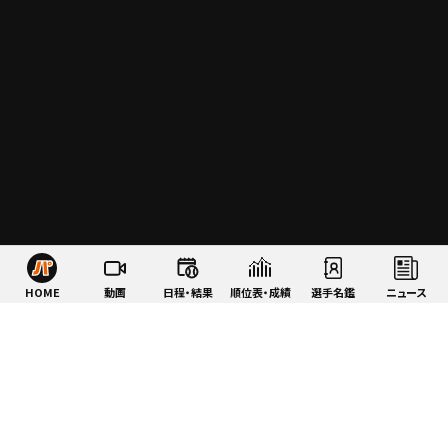
HOME
動画
日程・結果
順位表・成績
選手名鑑
ニュース
特集