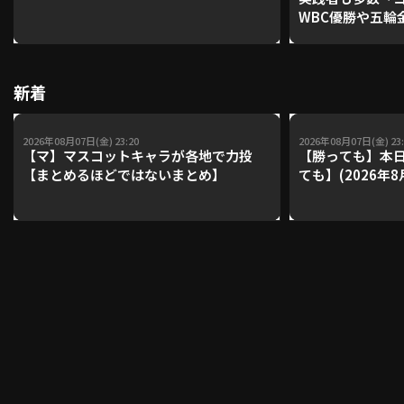
WBC優勝や五輪
レーナーが登場【P'
【鴻江理論】【
利用規約
プライバシーポリシー
新着
運営会社
（別ウィンドウで開く）
よくある質問
2026年08月07日(金) 23:20
2026年08月07日(金) 23:
特定商取引法の表示
アルバイト募集
（別ウィンドウで開く
【マ】マスコットキャラが各地で力投
【勝っても】本日
【まとめるほどではないまとめ】
ても】(2026年8
動画を検索（選手・チーム・プレー内容…）