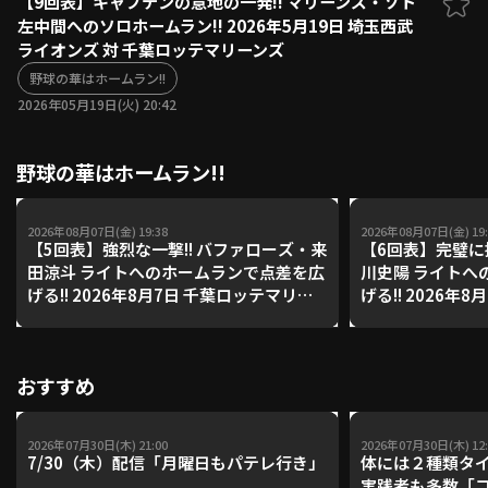
【9回表】キャプテンの意地の一発!! マリーンズ・ソト
左中間へのソロホームラン!! 2026年5月19日 埼玉西武
ファーム東地区
選手名鑑トップ
ライオンズ 対 千葉ロッテマリーンズ
ニュース
北海道日本ハムファイターズ
ファーム中地区
野球の華はホームラン!!
東北楽天ゴールデンイーグルス
2026年05月19日(火) 20:42
ファーム西地区
埼玉西武ライオンズ
千葉ロッテマリーンズ
設定
交流戦
野球の華はホームラン!!
オリックス・バファローズ
福岡ソフトバンクホークス
2026年08月07日(金) 19:38
2026年08月07日(金) 19:
【5回表】強烈な一撃!! バファローズ・来
【6回表】完璧に
田涼斗 ライトへのホームランで点差を広
川史陽 ライトへ
げる!! 2026年8月7日 千葉ロッテマリー
げる!! 2026年
ンズ 対 オリックス・バファローズ
ァイターズ 対 
グルス
おすすめ
2026年07月30日(木) 21:00
2026年07月30日(木) 12:
7/30（木）配信「月曜日もパテレ行き」
体には２種類タ
実践者も多数「