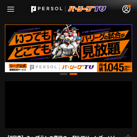
無料アカウント登録
ログイン
HOME
動画
日程･結果
順位表･成績
1軍公式戦
選手名鑑