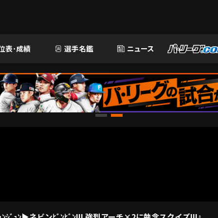
位表･成績
選手名鑑
ニュース
ｭﾝ▶︎ネビンﾋﾞﾝﾋﾞﾝ!!! 強烈アーチ×2に執念スクイズ!!!』