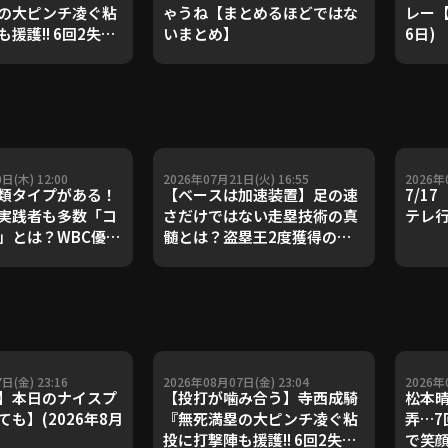
の大ピンチ凌ぐ粘
ゃうね【まとめるほどではな
レー【
援護!! 6回2失点
いまとめ】
6日)
りとなる先発勝
日(木) 12:00
2026年07月21日(火) 16:55
2026年
類タイプがある！
【ベースは加速装置】足の速
7/1
実践者も多数「コ
さだけではない走塁技術の真
テレ
」とは？WBC優勝
髄とは？盗塁王2度獲得の金
ダルを支えた凄腕
子侑司が語る！守備の隙をつ
が登場【P's
く技術【進行：上重聡アナ】
#18】【鴻江理論】
【P's Update #17】
重聡アナ】
日(金) 23:16
2026年08月07日(金) 23:04
2026年
】本日のナイスプ
【投打が噛み合う】寺西成騎
松本晴
も】(2026年8月
『無死満塁の大ピンチ凌ぐ粘
弄…7
投に打撃陣も援護!! 6回2失点
で笑