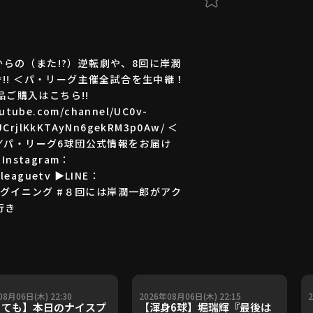
からの（また!?）逆転劇や、8回に岸潤
! ＜パ・リーグ主催全試合を生中継！
各商品ご購入はこちら!!
ube.com/channel/UC0v-
rjlKkKTAyNn6gekRM3p0Aw/ ＜
tv ✓パ・リーグ6球団公式情報をお届け
▶Instagram：
cleaguetv ▶LINE：
らビッグイニング #８回には岸潤一郎がアク
行き
08月06日(木) 22:30
2026年08月06日(木) 22:15
ても】本日のナイスプ
【渾身6球】堀瑞輝『最後は