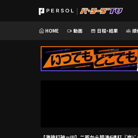
HOME
動画
日程・結果
順
【激強打破ッ!!!】二死から怒涛6連打『岸ｼﾞｭﾝｼﾞ