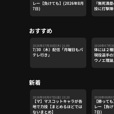
レー【負けても】(2026年8月
『無死満塁
7日)
投に打撃陣も
で4カ月ぶ
利!!』
おすすめ
2026年07月30日(木) 21:00
2026年07月30
7/30（木）配信「月曜日もパ
体には２種
テレ行き」
現役選手の
ウノエ理論
や五輪金メ
トレーナー
Update 
新着
【進行：上
2026年08月07日(金) 23:20
2026年08月07
【マ】マスコットキャラが各
【勝っても
地で力投【まとめるほどでは
レー【負けて
ないまとめ】
7日)