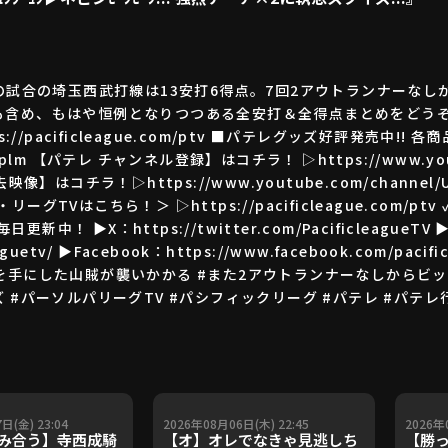
の試合の埼玉西武打線は13安打6得点。7回2アウトランナーなし
含め、もはや恒例となりつつある全安打＆全得点まとめをどうぞ!
/pacificleague.com/ptv ■パテレグッズ好評発売中!! 
ory/plm 【パテレ チャンネル登録】はコチラ！ ▷https://www.yout
像】はコチラ！▷https://www.youtube.com/channel/UC
TVはこちら！＞ ▷https://pacificleague.com/p
Sも毎日更新中！ ▶X：https://twitter.com/PacificleagueTV 
eaguetv/ ▶Facebook：https://www.facebook.com/pacifi
ビッグチェーンを手にした山賊が襲いかかる #また2アウトランナーなしか
 #パーソルパリーグTV #パシフィックリーグ #パテレ #パテレ
日(金) 23:04
2026年08月06日(木) 22:45
2026年
み合う】寺西成騎
【オ】オレでなきゃ見逃しち
【勝っ