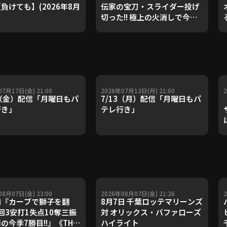
負けても】(2026年8月
伝家の宝刀・スライダー投げ
切った!! 極上の火消しで今季3
勝目!!』
07月17日(金) 21:00
2026年07月13日(月) 21:00
7（金）配信「月曜日もパ
7/13（月）配信「月曜日もパ
行き」
テレ行き」
08月07日(金) 23:00
2026年08月07日(金) 21:26
『カーブで獅子を翻
8月7日 千葉ロッテマリーンズ
回3安打1失点10奪三振
対 オリックス・バファローズ
顔の今季7勝目!!』《THE
ハイライト