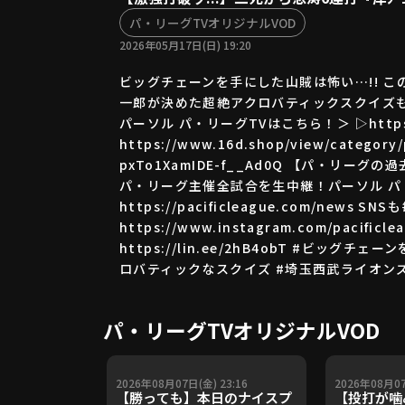
パ・リーグTVオリジナルVOD
2026年05月17日(日) 19:20
ビッグチェーンを手にした山賊は怖い…!! こ
一郎が決めた超絶アクロバティックスクイズも
パーソル パ・リーグTVはこちら！＞ ▷https:/
https://www.16d.shop/view/categ
pxTo1XamIDE-f__Ad0Q 【パ・リーグの過去映
パ・リーグ主催全試合を生中継！パーソル パ・リーグ
https://pacificleague.com/news SN
https://www.instagram.com/pacificl
https://lin.ee/2hB4obT #
ロバティックなスクイズ #埼玉西武ライオンズ
パ・リーグTVオリジナルVOD
2026年08月07日(金) 23:16
2026年08月07
【勝っても】本日のナイスプ
【投打が噛