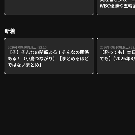
WBC優勝や五輪
レーナーが登場【P'
【鴻江理論】【
利用規約
プライバシーポリシー
新着
運営会社
（別ウィンドウで開く）
よくある質問
2026年08月08日(土) 22:10
2026年08月08日(土) 22:
特定商取引法の表示
アルバイト募集
（別ウィンドウで開く
【そ】そんなの関係ある！そんなの関係
【勝っても】本日
ある！（小島つながり）【まとめるほど
ても】(2026年8
ではないまとめ】
動画を検索（選手・チーム・プレー内容…）