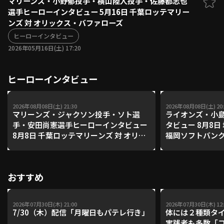
マリーンズ・小野郁投手・横山陸人投手・佐藤都志也
選手ヒーローインタビュー 5月16日 千葉ロッテマリー
ファーム東地区
選手名鑑トップ
ンズ 対 オリックス・バファローズ
ニュース
北海道日本ハムファイターズ
ファーム中地区
ヒーローインタビュー
東北楽天ゴールデンイーグルス
2026年05月16日(土) 17:20
ファーム西地区
埼玉西武ライオンズ
千葉ロッテマリーンズ
設定
交流戦
ヒーローインタビュー
オリックス・バファローズ
福岡ソフトバンクホークス
2026年08月08日(土) 21:30
2026年08月08日(土) 20:
マリーンズ・ジャクソン投手・ソト選
ライオンズ・小島
手・安田尚憲選手ヒーローインタビュー
タビュー 8月8日
8月8日 千葉ロッテマリーンズ 対 オリッ
福岡ソフトバン
クス・バファローズ
おすすめ
2026年07月30日(木) 21:00
2026年07月30日(木) 12:
7/30（木）配信「月曜日もパテレ行き」
体には２種類タ
実践者も多数「