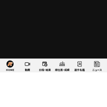
HOME
動画
日程・結果
順位表・成績
選手名鑑
ニュース
特集