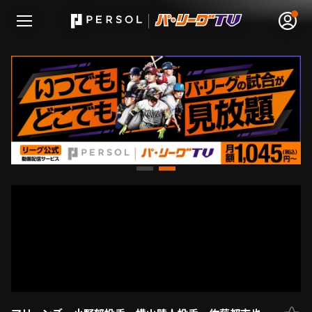
無料アカウント登録
ログイン
HOME
動画
日程･結果
順位表･成績
1軍公式戦
選手名鑑