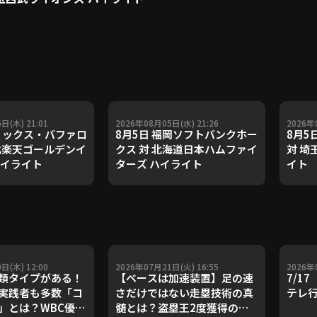
日(木) 21:01
2026年08月05日(水) 21:26
2026年
オリックス・バファロ
8月5日 福岡ソフトバンクホー
8月5
東北楽天ゴールデンイ
クス 対 北海道日本ハムファイ
対 埼
ハイライト
ターズ ハイライト
イト
日(木) 12:00
2026年07月21日(火) 16:55
2026年
類タイプがある！
【ベースは加速装置】足の速
7/1
実践者も多数「コ
さだけではない走塁技術の真
テレ
」とは？WBC優勝
髄とは？盗塁王2度獲得の金