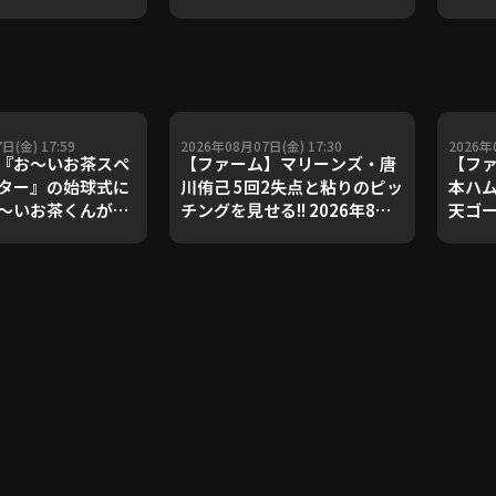
ダルを支えた凄腕
子侑司が語る！守備の隙をつ
が登場【P's
く技術【進行：上重聡アナ】
#18】【鴻江理論】
【P's Update #17】
重聡アナ】
日(金) 17:59
2026年08月07日(金) 17:30
2026年
『お～いお茶スペ
【ファーム】マリーンズ・唐
【ファ
ター』の始球式に
川侑己 5回2失点と粘りのピッ
本ハム
～いお茶くんが登
チングを見せる!! 2026年8月7
天ゴー
6年8月7日 埼玉西武
日 千葉ロッテマリーンズ 対
ライ
 対 福岡ソフトバン
読売ジャイアンツ