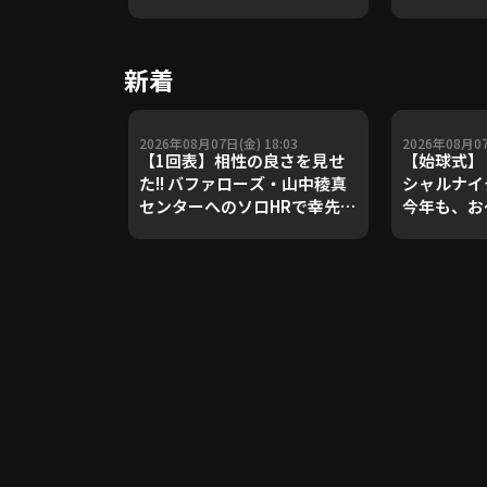
や五輪金メ
トレーナー
Update 
新着
【進行：上
2026年08月07日(金) 18:03
2026年08月07
【1回表】相性の良さを見せ
【始球式】
た!! バファローズ・山中稜真
シャルナイ
センターへのソロHRで幸先良
今年も、お
く先制!! 2026年8月7日 千葉
場!! 202
ロッテマリーンズ 対 オリック
ライオンズ
ス・バファローズ
クホークス