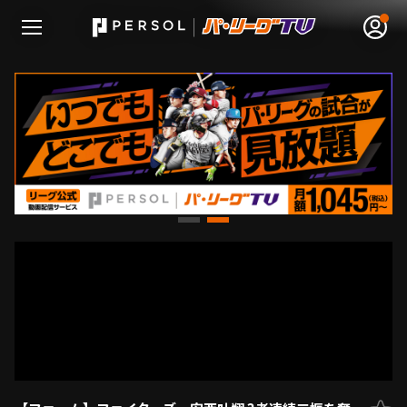
無料アカウント登録
ログイン
HOME
動画
日程･結果
順位表･成績
1軍公式戦
選手名鑑