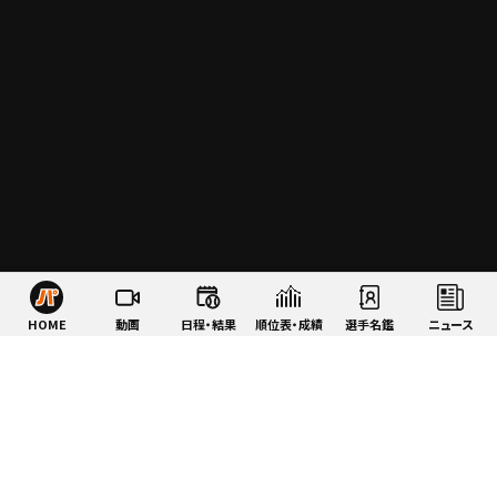
HOME
動画
日程・結果
順位表・成績
選手名鑑
ニュース
特集