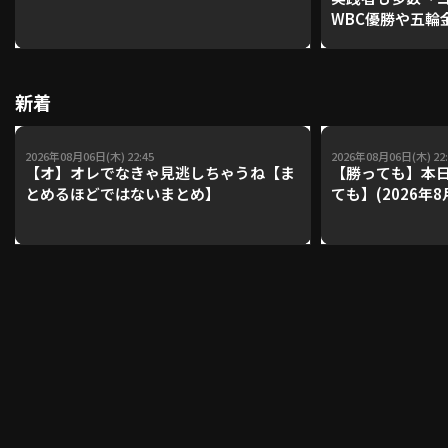
WBC優勝や五輪
レーナーが登場【P'
【鴻江理論】【
利用規約
プライバシーポリシー
新着
運営会社
（別ウィンドウで開く）
よくある質問
2026年08月06日(木) 22:45
2026年08月06日(木) 22:
特定商取引法の表示
アルバイト募集
（別ウィンドウで開く
【オ】オレでなきゃ見逃しちゃうね【ま
【勝っても】本日
とめるほどではないまとめ】
ても】(2026年8
動画を検索（選手・チーム・プレー内容…）