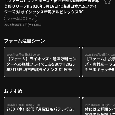
【ファーム】ファイターズ・安西叶翔 3者連続三振を奪
う好リリーフ!! 2026年5月16日 北海道日本ハムファイ
ファーム東地区
選手名鑑トップ
ターズ 対 オイシックス新潟アルビレックスBC
ニュース
北海道日本ハムファイターズ
ファーム中地区
ファーム注目シーン
東北楽天ゴールデンイーグルス
2026年05月16日(土) 15:30
ファーム西地区
埼玉西武ライオンズ
千葉ロッテマリーンズ
設定
交流戦
ファーム注目シーン
オリックス・バファローズ
福岡ソフトバンクホークス
2026年08月06日(木) 20:29
2026年08月06日(木) 18:
【ファーム】ライオンズ・是澤涼輔 セン
【ファーム】投手
ターへの犠牲フライで1点を返す!! 2026
ズ・奥村光一 フ
年8月6日 埼玉西武ライオンズ 対 阪神タ
も見事キャッチ!! 
イガース
武ライオンズ 対
おすすめ
2026年07月30日(木) 21:00
2026年07月30日(木) 12:
7/30（木）配信「月曜日もパテレ行き」
体には２種類タ
実践者も多数「