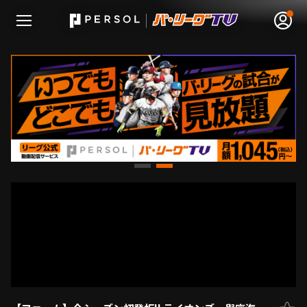
無料アカウント登録
ログイン
HOME
動画
日程･結果
順位表･成績
1軍公式戦
選手名鑑