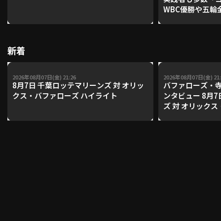
WBC優勝や五輪
レーナーが登場【P'
【鴻江理論】【
利用規約
プライバシーポリシー
新着
運営会社
（別ウィンドウで開く）
よくある質問
2026年08月07日(金) 21:26
2026年08月07日(金) 21:
特定商取引法の表示
アルバイト募集
（別ウィンドウで開く
8月7日 千葉ロッテマリーンズ 対 オリッ
バファローズ・
クス・バファローズ ハイライト
ンタビュー 8月
ズ 対 オリック
動画を検索（選手・チーム・プレー内容…）