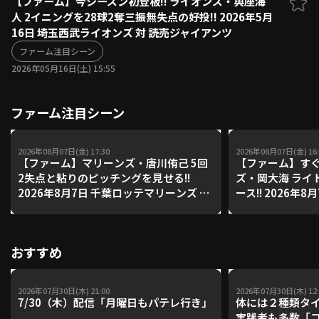
【ファーム】今シーズン初登板!! ライオンズ・與座海
人 2イニングを28球2奪三振無失点の好投!! 2026年5月
ファーム東地区
選手名鑑トップ
16日 埼玉西武ライオンズ 対 読売ジャイアンツ
ニュース
北海道日本ハムファイターズ
ファーム中地区
ファーム注目シーン
東北楽天ゴールデンイーグルス
2026年05月16日(土) 15:55
ファーム西地区
埼玉西武ライオンズ
千葉ロッテマリーンズ
設定
交流戦
ファーム注目シーン
オリックス・バファローズ
福岡ソフトバンクホークス
2026年08月07日(金) 17:30
2026年08月07日(金) 16:
【ファーム】マリーンズ・唐川侑己 5回
【ファーム】すぐ
2失点と粘りのピッチングを見せる!!
ズ・岡大海 ライ
2026年8月7日 千葉ロッテマリーンズ 対
ース!! 2026年
読売ジャイアンツ
ンズ 対 読売ジ
おすすめ
2026年07月30日(木) 21:00
2026年07月30日(木) 12:
7/30（木）配信「月曜日もパテレ行き」
体には２種類タ
実践者も多数「