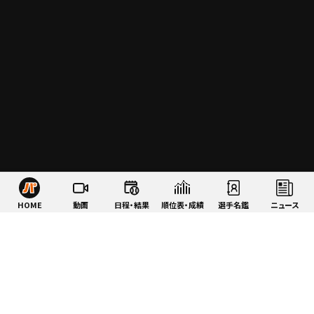
HOME
動画
日程・結果
順位表・成績
選手名鑑
ニュース
特集