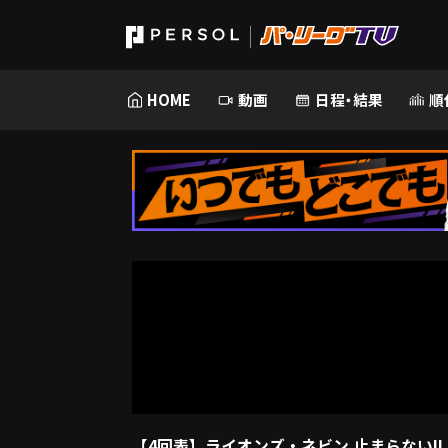
HOME
動画
日程・結果
順
【4回表】ライオンズ・ネビン 止まらない!! 