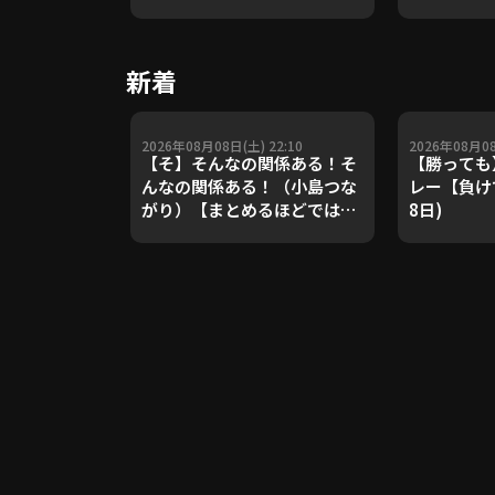
や五輪金メ
トレーナー
Update 
新着
【進行：上
2026年08月08日(土) 22:10
2026年08月08
【そ】そんなの関係ある！そ
【勝っても
んなの関係ある！（小島つな
レー【負けて
がり）【まとめるほどではな
8日)
いまとめ】