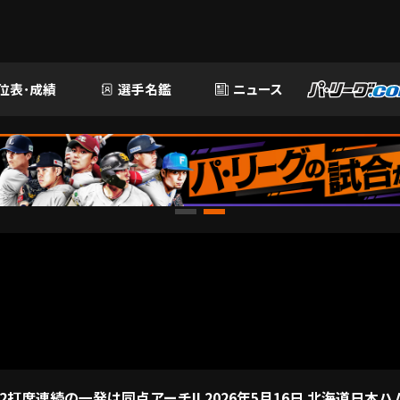
位表･成績
選手名鑑
ニュース
2打席連続の一発は同点アーチ!! 2026年5月16日 北海道日本