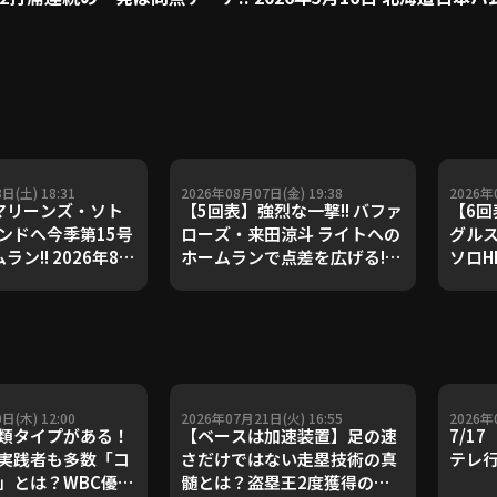
日(土) 18:31
2026年08月07日(金) 19:38
2026年
マリーンズ・ソト
【5回表】強烈な一撃!! バファ
【6回
ンドへ今季第15号
ローズ・来田涼斗 ライトへの
グルス
ン!! 2026年8月
ホームランで点差を広げる!!
ソロH
ッテマリーンズ 対
2026年8月7日 千葉ロッテマ
202
・バファローズ
リーンズ 対 オリックス・バフ
ムファ
ァローズ
ール
日(木) 12:00
2026年07月21日(火) 16:55
2026年
類タイプがある！
【ベースは加速装置】足の速
7/1
実践者も多数「コ
さだけではない走塁技術の真
テレ
」とは？WBC優勝
髄とは？盗塁王2度獲得の金