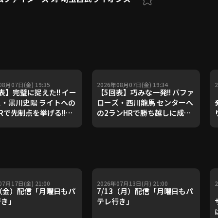
08月07日(金) 19:35
2026年08月07日(金) 19:34
表】完璧に捉えた!! イー
【5回表】巧みな一発!! バファ
・黒川史陽 ライトへの
ローズ・西川龍馬 センターへ
Rで先制点を挙げる!!
の2ランHRで勝ち越しに成
6年8月7日 北海道日本ハ
功!! 2026年8月7日 千葉ロッ
イターズ 対 東北楽天ゴ
テマリーンズ 対 オリックス・
デンイーグルス
バファローズ
07月17日(金) 21:00
2026年07月13日(月) 21:00
7（金）配信「月曜日もパ
7/13（月）配信「月曜日もパ
行き」
テレ行き」