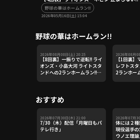
野球の華はホームラン!!
2026年05月16日(土) 15:04
野球の華はホームラン!!
2026年08月08日(土) 20:25
2026年08月08
【8回裏】一振りで逆転!! ライ
【1回裏】
オンズ・小島大河 ライトスタ
レフトスタ
ンドへの2ランホームラン!!
2ランホームラ
2026年8月8日 埼玉西武ライ
8日 千葉ロ
オンズ 対 福岡ソフトバンクホ
オリックス
ークス
おすすめ
2026年07月30日(木) 21:00
2026年07月30
7/30（木）配信「月曜日もパ
体には２種
テレ行き」
現役選手の
ウノエ理論