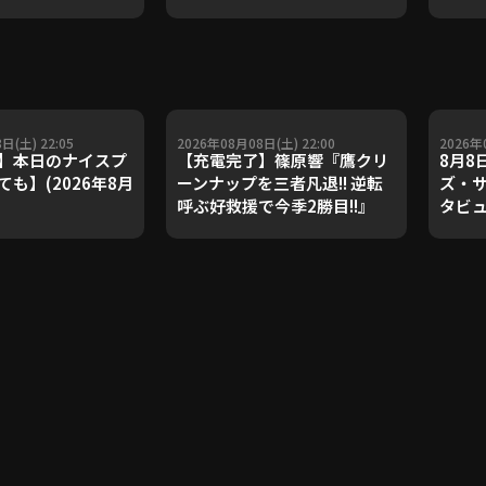
ダルを支えた凄腕
子侑司が語る！守備の隙をつ
が登場【P's
く技術【進行：上重聡アナ】
#18】【鴻江理論】
【P's Update #17】
重聡アナ】
日(土) 22:05
2026年08月08日(土) 22:00
2026年
】本日のナイスプ
【充電完了】篠原響『鷹クリ
8月8
も】(2026年8月
ーンナップを三者凡退!! 逆転
ズ・サ
呼ぶ好救援で今季2勝目!!』
タビ