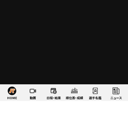
HOME
動画
日程・結果
順位表・成績
選手名鑑
ニュース
特集