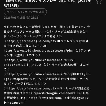
【勝っても】本日のナイスプレー【負けても】(2026年
5月15日)
ファーム東地区
選手名鑑トップ
ニュース
パ・リーグTVオリジナルVOD
北海道日本ハムファイターズ
ファーム中地区
2026年05月15日(金) 23:15
東北楽天ゴールデンイーグルス
ファーム西地区
埼玉西武ライオンズ
今日も色々なプレーが発生しましたが…勝っても負けても、今
日のナイスプレーをお届け。 ＜パ・リーグ主催全試合を生中
千葉ロッテマリーンズ
設定
交流戦
継！パーソル パ・リーグTVはこちら！＞
オリックス・バファローズ
▷https://pacificleague.com/ptv ■パテレグッズ好評発
福岡ソフトバンクホークス
売中!! 各商品ご購入はこちら!!
https://www.16d.shop/view/category/plm 【パテレ チ
ャンネル登録】はコチラ！
▷https://www.youtube.com/channel/UC0v-
pxTo1XamIDE-f__Ad0Q 【パ・リーグの過去映像】はコチ
ラ！
▷https://www.youtube.com/channel/UCrjlKkKTAyNn
6gekRM3p0Aw/ ＜パ・リーグ主催全試合を生中継！パーソ
ル パ・リーグTVはこちら！＞
▷https://pacificleague.com/ptv ✓パ・リーグ6球団公式
情報をお届け https://pacificleague.com/news SNSも毎
日更新中！ ▶X：https://twitter.com/PacificleagueTV
▶Instagram：