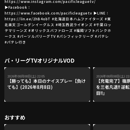
https://www.instagram.com/pacificleaguetv/
▶Facebook：
https://www.facebook.com/pacificleaguetv ▶LINE：
https://lin.ee/2hB4obT #北海道日本ハムファイターズ #東
利用規約
プライバシーポリシー
北楽天ゴールデンイーグルス #埼玉西武ライオンズ #千葉ロッ
テマリーンズ #オリックスバファローズ #福岡ソフトバンクホ
運営会社
（別ウィンドウで開く）
よくある質問
ークス #パーソルパリーグTV #パシフィックリーグ #パテレ
#パテレ行き
特定商取引法の表示
アルバイト募集
（別ウィンドウで開く
パ・リーグTVオリジナルVOD
動画を検索（選手・チーム・プレー内容…）
2026年08月08日(土) 22:05
2026年08月08日(土) 22:
【勝っても】本日のナイスプレー【負け
【充電完了】篠原
ても】(2026年8月8日)
を三者凡退!! 逆
目!!』
おすすめ