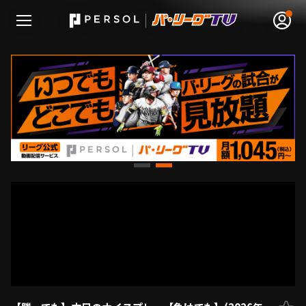
無料アカウント登録
ログイン
HOME
動画
日程･結果
順位表･成績
1軍公式戦
選手名鑑