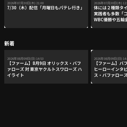
2026年07月30日(木) 21:00
2026年07月30日(木) 12:
7/30（木）配信「月曜日もパテレ行き」
体には２種類タ
実践者も多数「
WBC優勝や五輪
レーナーが登場【P'
【鴻江理論】【
新着
2026年08月09日(日) 14:53
2026年08月09日(日) 14:
【ファーム】8月9日 オリックス・バフ
【ファーム】バ
ァローズ 対 東京ヤクルトスワローズ ハ
ヒーローインタビ
イライト
ス・バファローズ
ローズ