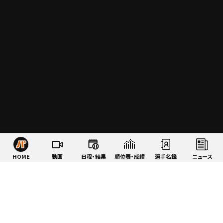
HOME
動画
日程・結果
順位表・成績
選手名鑑
ニュース
特集