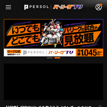
無料アカウント登録
ログイン
HOME
動画
日程･結果
順位表･成績
1軍公式戦
選手名鑑