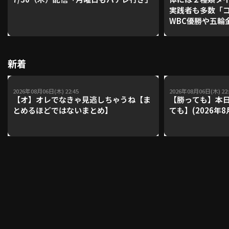
実践者も多数「
WBC優勝や五輪
レーナーが登場【P'
利用規約
プライバシーポリシー
【鴻江理論】【
運営会社
（別ウィンドウで開く）
よくある質問
新着
特定商取引法の表示
アルバイト募集
（別ウィンドウで開く
2026年08月06日(木) 22:45
2026年08月06日(木) 22:
【オ】オレでなきゃ見逃しちゃうね【ま
【勝っても】本日
とめるほどではないまとめ】
ても】(2026年8
動画を検索（選手・チーム・プレー内容…）