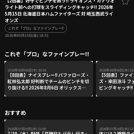
【2回裏】好守でピンチを救う!! ライオンズ・カナリオ
ライト前への打球をスライディングキャッチ!! 2026年
ファーム東地区
選手名鑑トップ
5月15日 北海道日本ハムファイターズ 対 埼玉西武ライ
ニュース
北海道日本ハムファイターズ
オンズ
ファーム中地区
東北楽天ゴールデンイーグルス
これぞ「プロ」なファインプレー!!
ファーム西地区
埼玉西武ライオンズ
2026年05月15日(金) 18:32
千葉ロッテマリーンズ
設定
交流戦
オリックス・バファローズ
これぞ「プロ」なファインプレー!!
福岡ソフトバンクホークス
2026年08月06日(木) 20:36
2026年08月06日(木) 19:
【8回表】ナイスプレー!! バファローズ・
【5回表】ファイン
紅林弘太郎 好判断でチームのピンチを切
ズ・来田涼斗 フ
り抜ける!! 2026年8月6日 オリックス・
ピングキャッチ!! 
バファローズ 対 東北楽天ゴールデンイ
クス・バファロー
ーグルス
デンイーグルス
おすすめ
2026年07月30日(木) 21:00
2026年07月30日(木) 12:
7/30（木）配信「月曜日もパテレ行き」
体には２種類タ