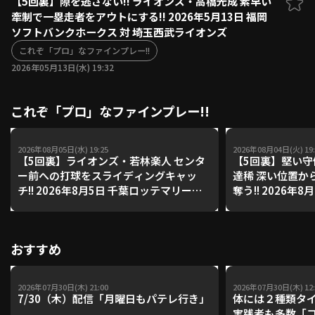
【5回裏】隙を逃さない!! ライオンズ・高橋光成 素早い
牽制で一塁走者をアウトにする!! 2026年5月13日 福岡
ファーム東地区
選手名鑑トップ
ソフトバンクホークス 対 埼玉西武ライオンズ
ニュース
北海道日本ハムファイターズ
ファーム中地区
これぞ「プロ」なファインプレー!!
東北楽天ゴールデンイーグルス
2026年05月13日(水) 19:32
ファーム西地区
埼玉西武ライオンズ
千葉ロッテマリーンズ
設定
交流戦
これぞ「プロ」なファインプレー!!
オリックス・バファローズ
福岡ソフトバンクホークス
2026年08月05日(水) 19:25
2026年08月04日(火) 19:
【5回裏】ライオンズ・若林楽人 センタ
【5回裏】堅い守
ー前への打球をスライディングキャッ
達稀 深い位置か
チ!! 2026年8月5日 千葉ロッテマリーン
奪う!! 2026年
ズ 対 埼玉西武ライオンズ
ホークス 対 北
ズ
おすすめ
2026年07月30日(木) 21:00
2026年07月30日(木) 12:
7/30（木）配信「月曜日もパテレ行き」
体には２種類タ
実践者も多数「