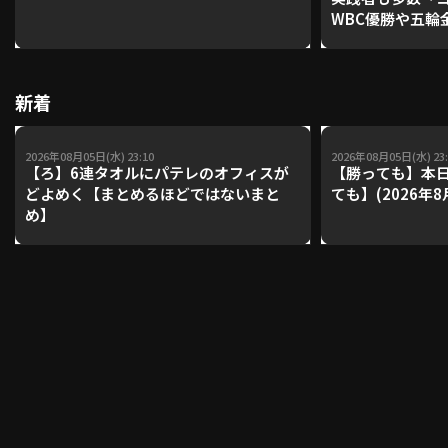
WBC優勝や五輪
レーナーが登場【P'
【鴻江理論】【
利用規約
プライバシーポリシー
新着
運営会社
（別ウィンドウで開く）
よくある質問
2026年08月05日(水) 23:10
2026年08月05日(水) 23:
特定商取引法の表示
アルバイト募集
（別ウィンドウで開く
【ろ】6連タオルにパテレのオフィスが
【勝っても】本日
どよめく【まとめるほどではないまと
ても】(2026年8
め】
動画を検索（選手・チーム・プレー内容…）