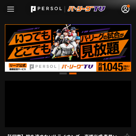
無料アカウント登録
ログイン
HOME
動画
日程･結果
順位表･成績
1軍公式戦
選手名鑑