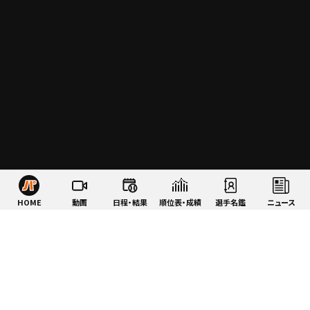
HOME
動画
日程・結果
順位表・成績
選手名鑑
ニュース
特集